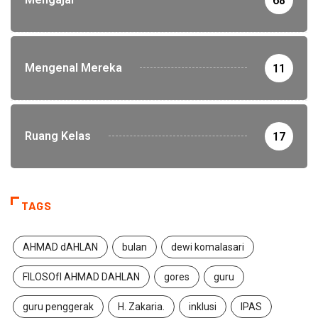
68
Mengenal Mereka
11
Ruang Kelas
17
TAGS
AHMAD dAHLAN
bulan
dewi komalasari
FILOSOfI AHMAD DAHLAN
gores
guru
guru penggerak
H. Zakaria.
inklusi
IPAS