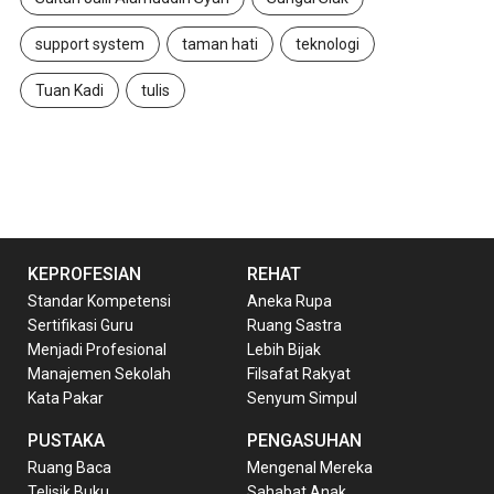
support system
taman hati
teknologi
Tuan Kadi
tulis
KEPROFESIAN
REHAT
Standar Kompetensi
Aneka Rupa
Sertifikasi Guru
Ruang Sastra
Menjadi Profesional
Lebih Bijak
Manajemen Sekolah
Filsafat Rakyat
Kata Pakar
Senyum Simpul
PUSTAKA
PENGASUHAN
Ruang Baca
Mengenal Mereka
Telisik Buku
Sahabat Anak