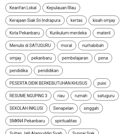
Kearifan Lokal
Kepulauan RIau
Kerajaan Siak Sri Indrapura
kertas
kisah omjay
Kota Pekanbaru
Kurikulum merdeka
materil
Menulis di SATUGURU
moral
nurhabibah
omjay
pekanbaru
pembelajaran
pena
pendidika
pendidikan
PESERTA DIDIK BERKEBUTUHAN KHUSUS
puisi
RESUME NGUPING 3
riau
rumah
satuguru
SEKOLAH INKLUSI
Senapelan
singgah
SMKN4 Pekanbaru
spiritualitas
Sultan Jalil Alamuddin Syah
Sungai Siak