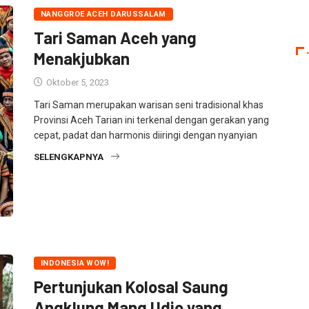
NANGGROE ACEH DARUSSALAM
Tari Saman Aceh yang
Menakjubkan
Oktober 5, 2023
Tari Saman merupakan warisan seni tradisional khas
Provinsi Aceh Tarian ini terkenal dengan gerakan yang
cepat, padat dan harmonis diiringi dengan nyanyian
SELENGKAPNYA
INDONESIA WOW!
Pertunjukan Kolosal Saung
Angklung Mang Udjo yang