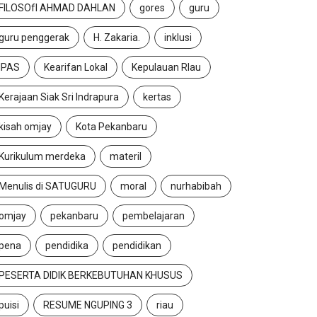
FILOSOfI AHMAD DAHLAN
gores
guru
guru penggerak
H. Zakaria.
inklusi
IPAS
Kearifan Lokal
Kepulauan RIau
Kerajaan Siak Sri Indrapura
kertas
kisah omjay
Kota Pekanbaru
Kurikulum merdeka
materil
Menulis di SATUGURU
moral
nurhabibah
omjay
pekanbaru
pembelajaran
pena
pendidika
pendidikan
PESERTA DIDIK BERKEBUTUHAN KHUSUS
puisi
RESUME NGUPING 3
riau