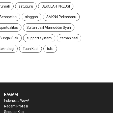
rumah
satuguru
SEKOLAH INKLUSI
Senapelan
singgah
SMKN4 Pekanbaru
spiritualitas
Sultan Jalil Alamuddin Syah
Sungai Siak
support system
taman hati
teknologi
Tuan Kadi
tulis
RAGAM
Indonesia Wow!
Ragam Profesi
Seputar Kita