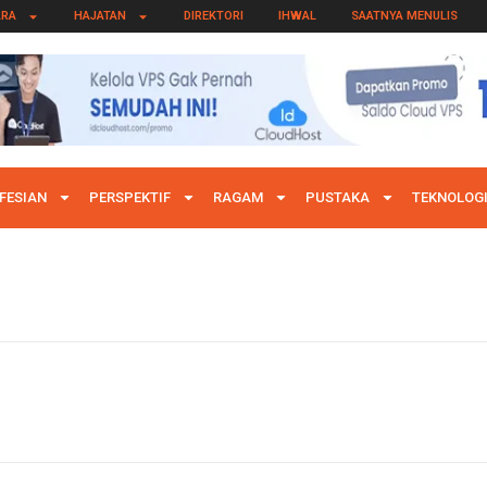
ARA
HAJATAN
DIREKTORI
IHWAL
SAATNYA MENULIS
FESIAN
PERSPEKTIF
RAGAM
PUSTAKA
TEKNOLOG