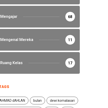
Mengajar
68
Mengenal Mereka
11
Ruang Kelas
17
TAGS
AHMAD dAHLAN
bulan
dewi komalasari