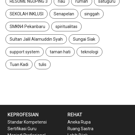
RESUME NGUPING 3
riau
rumah
satuguru
SEKOLAH INKLUSI
Senapelan
singgah
SMKN4 Pekanbaru
spiritualitas
Sultan Jalil Alamuddin Syah
Sungai Siak
support system
taman hati
teknologi
Tuan Kadi
tulis
KEPROFESIAN
REHAT
Standar Kompetensi
Aneka Rupa
Sertifikasi Guru
Ruang Sastra