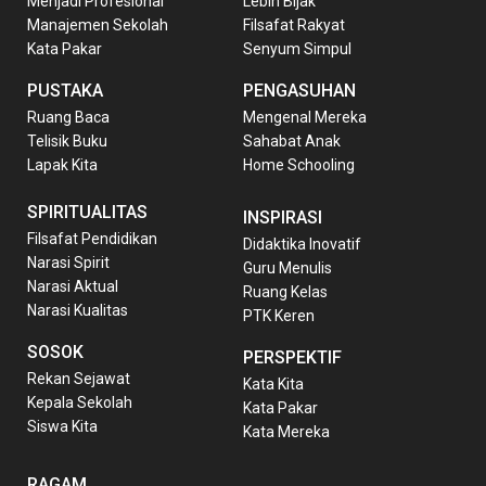
Menjadi Profesional
Lebih Bijak
Manajemen Sekolah
Filsafat Rakyat
Kata Pakar
Senyum Simpul
PUSTAKA
PENGASUHAN
Ruang Baca
Mengenal Mereka
Telisik Buku
Sahabat Anak
Lapak Kita
Home Schooling
SPIRITUALITAS
INSPIRASI
Filsafat Pendidikan
Didaktika Inovatif
Narasi Spirit
Guru Menulis
Narasi Aktual
Ruang Kelas
Narasi Kualitas
PTK Keren
SOSOK
PERSPEKTIF
Rekan Sejawat
Kata Kita
Kepala Sekolah
Kata Pakar
Siswa Kita
Kata Mereka
RAGAM