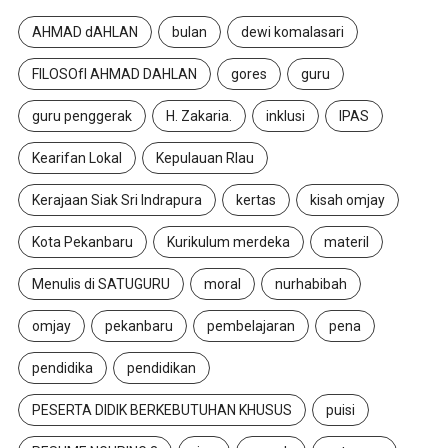
AHMAD dAHLAN
bulan
dewi komalasari
FILOSOfI AHMAD DAHLAN
gores
guru
guru penggerak
H. Zakaria.
inklusi
IPAS
Kearifan Lokal
Kepulauan RIau
Kerajaan Siak Sri Indrapura
kertas
kisah omjay
Kota Pekanbaru
Kurikulum merdeka
materil
Menulis di SATUGURU
moral
nurhabibah
omjay
pekanbaru
pembelajaran
pena
pendidika
pendidikan
PESERTA DIDIK BERKEBUTUHAN KHUSUS
puisi