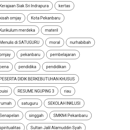
Kerajaan Siak Sri Indrapura
kertas
kisah omjay
Kota Pekanbaru
Kurikulum merdeka
materil
Menulis di SATUGURU
moral
nurhabibah
omjay
pekanbaru
pembelajaran
pena
pendidika
pendidikan
PESERTA DIDIK BERKEBUTUHAN KHUSUS
puisi
RESUME NGUPING 3
riau
rumah
satuguru
SEKOLAH INKLUSI
Senapelan
singgah
SMKN4 Pekanbaru
spiritualitas
Sultan Jalil Alamuddin Syah