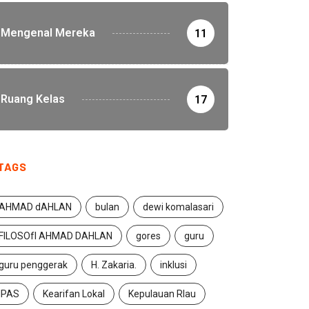
Mengenal Mereka
11
Ruang Kelas
17
TAGS
AHMAD dAHLAN
bulan
dewi komalasari
FILOSOfI AHMAD DAHLAN
gores
guru
guru penggerak
H. Zakaria.
inklusi
IPAS
Kearifan Lokal
Kepulauan RIau