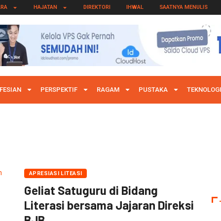
ARA
HAJATAN
DIREKTORI
IHWAL
SAATNYA MENULIS
FESIAN
PERSPEKTIF
RAGAM
PUSTAKA
TEKNOLOG
APRESIASI LITEASI
Geliat Satuguru di Bidang
Literasi bersama Jajaran Direksi
BJB