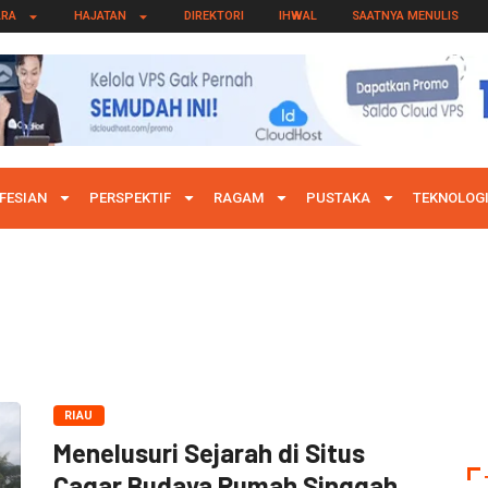
ARA
HAJATAN
DIREKTORI
IHWAL
SAATNYA MENULIS
FESIAN
PERSPEKTIF
RAGAM
PUSTAKA
TEKNOLOG
RIAU
Menelusuri Sejarah di Situs
Cagar Budaya Rumah Singgah