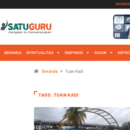
NUSANT
BERANDA
SPIRITUALITAS
INSPIRASI
SOSOK
KEPRO
Beranda
Tuan Kadi
TAGS :TUAN KADI