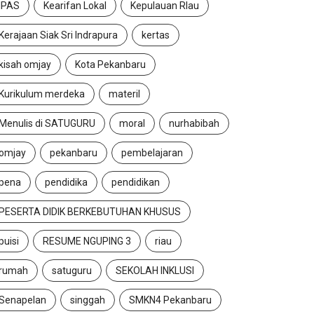
IPAS
Kearifan Lokal
Kepulauan RIau
Kerajaan Siak Sri Indrapura
kertas
kisah omjay
Kota Pekanbaru
Kurikulum merdeka
materil
Menulis di SATUGURU
moral
nurhabibah
omjay
pekanbaru
pembelajaran
pena
pendidika
pendidikan
PESERTA DIDIK BERKEBUTUHAN KHUSUS
puisi
RESUME NGUPING 3
riau
rumah
satuguru
SEKOLAH INKLUSI
Senapelan
singgah
SMKN4 Pekanbaru