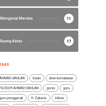
Mengenal Mereka
11
Ruang Kelas
17
TAGS
AHMAD dAHLAN
bulan
dewi komalasari
FILOSOfI AHMAD DAHLAN
gores
guru
guru penggerak
H. Zakaria.
inklusi