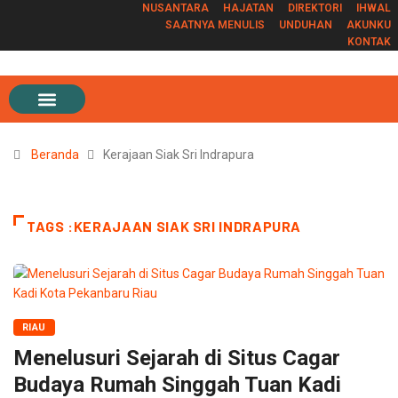
NUSANTARA
HAJATAN
DIREKTORI
IHWAL
SAATNYA MENULIS
UNDUHAN
AKUNKU
KONTAK
Beranda
Kerajaan Siak Sri Indrapura
TAGS :KERAJAAN SIAK SRI INDRAPURA
RIAU
Menelusuri Sejarah di Situs Cagar
Budaya Rumah Singgah Tuan Kadi