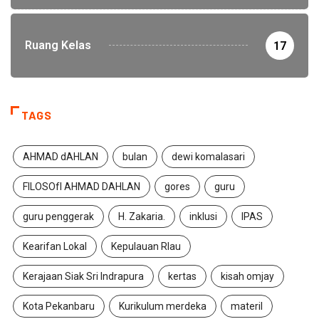
Ruang Kelas
17
TAGS
AHMAD dAHLAN
bulan
dewi komalasari
FILOSOfI AHMAD DAHLAN
gores
guru
guru penggerak
H. Zakaria.
inklusi
IPAS
Kearifan Lokal
Kepulauan RIau
Kerajaan Siak Sri Indrapura
kertas
kisah omjay
Kota Pekanbaru
Kurikulum merdeka
materil