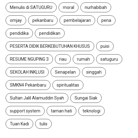
Menulis di SATUGURU
moral
nurhabibah
omjay
pekanbaru
pembelajaran
pena
pendidika
pendidikan
PESERTA DIDIK BERKEBUTUHAN KHUSUS
puisi
RESUME NGUPING 3
riau
rumah
satuguru
SEKOLAH INKLUSI
Senapelan
singgah
SMKN4 Pekanbaru
spiritualitas
Sultan Jalil Alamuddin Syah
Sungai Siak
support system
taman hati
teknologi
Tuan Kadi
tulis