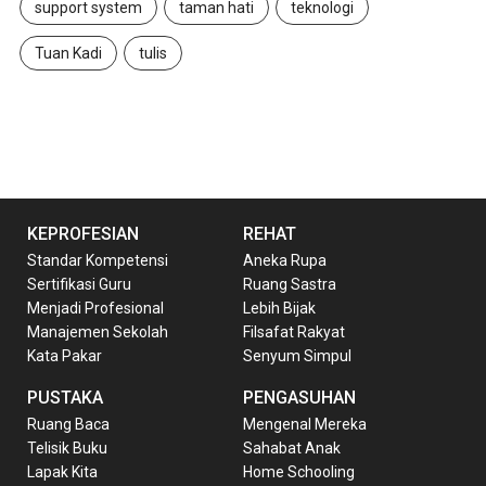
support system
taman hati
teknologi
Tuan Kadi
tulis
KEPROFESIAN
REHAT
Standar Kompetensi
Aneka Rupa
Sertifikasi Guru
Ruang Sastra
Menjadi Profesional
Lebih Bijak
Manajemen Sekolah
Filsafat Rakyat
Kata Pakar
Senyum Simpul
PUSTAKA
PENGASUHAN
Ruang Baca
Mengenal Mereka
Telisik Buku
Sahabat Anak
Lapak Kita
Home Schooling