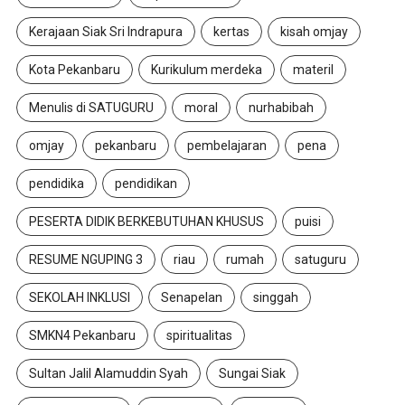
Kerajaan Siak Sri Indrapura
kertas
kisah omjay
Kota Pekanbaru
Kurikulum merdeka
materil
Menulis di SATUGURU
moral
nurhabibah
omjay
pekanbaru
pembelajaran
pena
pendidika
pendidikan
PESERTA DIDIK BERKEBUTUHAN KHUSUS
puisi
RESUME NGUPING 3
riau
rumah
satuguru
SEKOLAH INKLUSI
Senapelan
singgah
SMKN4 Pekanbaru
spiritualitas
Sultan Jalil Alamuddin Syah
Sungai Siak