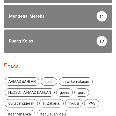
Mengenal Mereka
11
Ruang Kelas
17
TAGS
AHMAD dAHLAN
bulan
dewi komalasari
FILOSOfI AHMAD DAHLAN
gores
guru
guru penggerak
H. Zakaria.
inklusi
IPAS
Kearifan Lokal
Kepulauan RIau