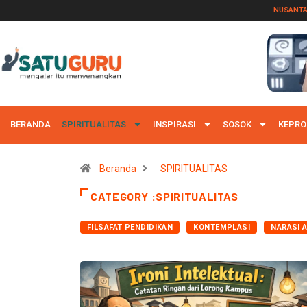
NUSANT
BERANDA
SPIRITUALITAS
INSPIRASI
SOSOK
KEPRO
Beranda
SPIRITUALITAS
CATEGORY :SPIRITUALITAS
FILSAFAT PENDIDIKAN
KONTEMPLASI
NARASI 