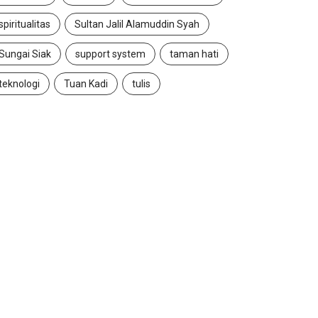
spiritualitas
Sultan Jalil Alamuddin Syah
Sungai Siak
support system
taman hati
teknologi
Tuan Kadi
tulis