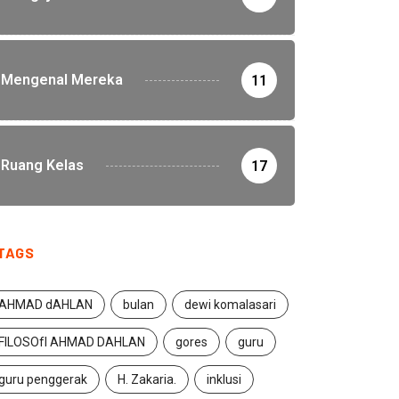
Mengenal Mereka
11
Ruang Kelas
17
TAGS
AHMAD dAHLAN
bulan
dewi komalasari
FILOSOfI AHMAD DAHLAN
gores
guru
guru penggerak
H. Zakaria.
inklusi