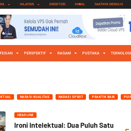
ARA
HAJATAN
DIREKTORI
IHWAL
SAATNYA MENULIS
FESIAN
PERSPEKTIF
RAGAM
PUSTAKA
TEKNOLOG
AKTUAL
NARASI KUALITAS
NARASI SPIRIT
PRAKTIK BAIK
PUI
HEADLINE
Ironi Intelektual: Dua Puluh Satu