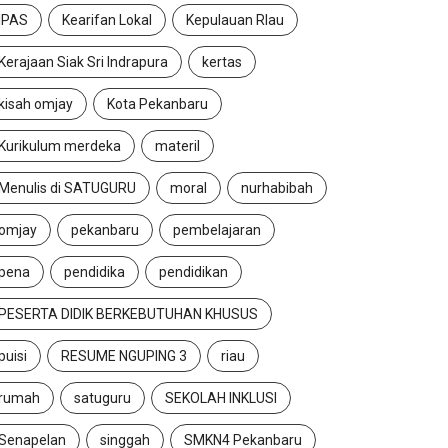
IPAS
Kearifan Lokal
Kepulauan RIau
Kerajaan Siak Sri Indrapura
kertas
kisah omjay
Kota Pekanbaru
Kurikulum merdeka
materil
Menulis di SATUGURU
moral
nurhabibah
omjay
pekanbaru
pembelajaran
pena
pendidika
pendidikan
PESERTA DIDIK BERKEBUTUHAN KHUSUS
puisi
RESUME NGUPING 3
riau
rumah
satuguru
SEKOLAH INKLUSI
Senapelan
singgah
SMKN4 Pekanbaru