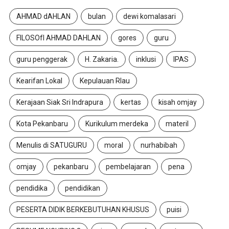
AHMAD dAHLAN
bulan
dewi komalasari
FILOSOfI AHMAD DAHLAN
gores
guru
guru penggerak
H. Zakaria.
inklusi
IPAS
Kearifan Lokal
Kepulauan RIau
Kerajaan Siak Sri Indrapura
kertas
kisah omjay
Kota Pekanbaru
Kurikulum merdeka
materil
Menulis di SATUGURU
moral
nurhabibah
omjay
pekanbaru
pembelajaran
pena
pendidika
pendidikan
PESERTA DIDIK BERKEBUTUHAN KHUSUS
puisi