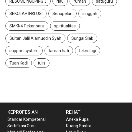
RESUME NGUPING 3
riau
rumah
satuguru
SEKOLAH INKLUSI
Senapelan
singgah
SMKN4 Pekanbaru
spiritualitas
Sultan Jalil Alamuddin Syah
Sungai Siak
support system
taman hati
teknologi
Tuan Kadi
tulis
KEPROFESIAN
REHAT
Standar Kompetensi
Aneka Rupa
Sertifikasi Guru
Ruang Sastra