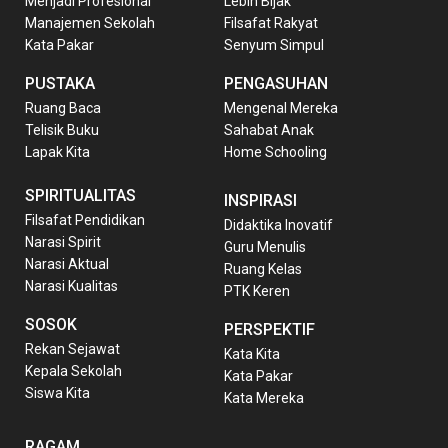
Menjadi Profesional
Lebih Bijak
Manajemen Sekolah
Filsafat Rakyat
Kata Pakar
Senyum Simpul
PUSTAKA
PENGASUHAN
Ruang Baca
Mengenal Mereka
Telisik Buku
Sahabat Anak
Lapak Kita
Home Schooling
SPIRITUALITAS
INSPIRASI
Filsafat Pendidikan
Didaktika Inovatif
Narasi Spirit
Guru Menulis
Narasi Aktual
Ruang Kelas
Narasi Kualitas
PTK Keren
SOSOK
PERSPEKTIF
Rekan Sejawat
Kata Kita
Kepala Sekolah
Kata Pakar
Siswa Kita
Kata Mereka
RAGAM