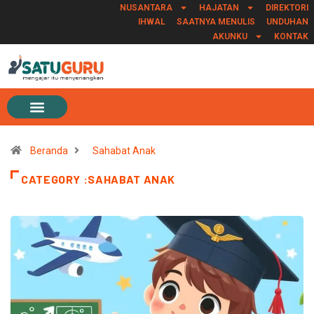
NUSANTARA
HAJATAN
DIREKTORI
IHWAL
SAATNYA MENULIS
UNDUHAN
AKUNKU
KONTAK
Beranda
Sahabat Anak
CATEGORY :SAHABAT ANAK