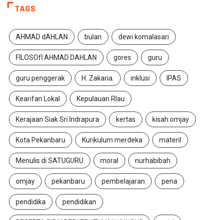
TAGS
AHMAD dAHLAN
bulan
dewi komalasari
FILOSOfI AHMAD DAHLAN
gores
guru
guru penggerak
H. Zakaria.
inklusi
IPAS
Kearifan Lokal
Kepulauan RIau
Kerajaan Siak Sri Indrapura
kertas
kisah omjay
Kota Pekanbaru
Kurikulum merdeka
materil
Menulis di SATUGURU
moral
nurhabibah
omjay
pekanbaru
pembelajaran
pena
pendidika
pendidikan