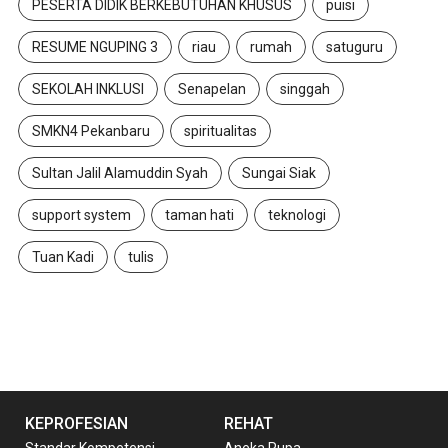
PESERTA DIDIK BERKEBUTUHAN KHUSUS
puisi
RESUME NGUPING 3
riau
rumah
satuguru
SEKOLAH INKLUSI
Senapelan
singgah
SMKN4 Pekanbaru
spiritualitas
Sultan Jalil Alamuddin Syah
Sungai Siak
support system
taman hati
teknologi
Tuan Kadi
tulis
KEPROFESIAN
REHAT
Standar Kompetensi
Aneka Rupa