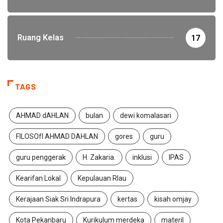
Ruang Kelas
17
TAGS
AHMAD dAHLAN
bulan
dewi komalasari
FILOSOfI AHMAD DAHLAN
gores
guru
guru penggerak
H. Zakaria.
inklusi
IPAS
Kearifan Lokal
Kepulauan RIau
Kerajaan Siak Sri Indrapura
kertas
kisah omjay
Kota Pekanbaru
Kurikulum merdeka
materil