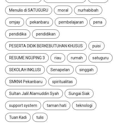
Menulis di SATUGURU
moral
nurhabibah
omjay
pekanbaru
pembelajaran
pena
pendidika
pendidikan
PESERTA DIDIK BERKEBUTUHAN KHUSUS
puisi
RESUME NGUPING 3
riau
rumah
satuguru
SEKOLAH INKLUSI
Senapelan
singgah
SMKN4 Pekanbaru
spiritualitas
Sultan Jalil Alamuddin Syah
Sungai Siak
support system
taman hati
teknologi
Tuan Kadi
tulis