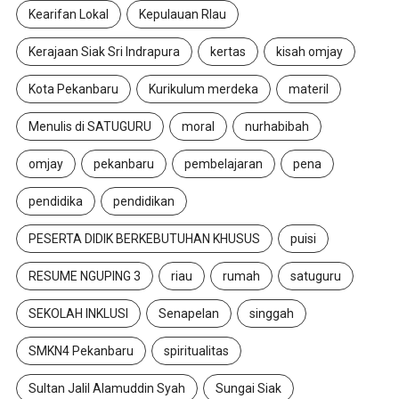
Kearifan Lokal
Kepulauan RIau
Kerajaan Siak Sri Indrapura
kertas
kisah omjay
Kota Pekanbaru
Kurikulum merdeka
materil
Menulis di SATUGURU
moral
nurhabibah
omjay
pekanbaru
pembelajaran
pena
pendidika
pendidikan
PESERTA DIDIK BERKEBUTUHAN KHUSUS
puisi
RESUME NGUPING 3
riau
rumah
satuguru
SEKOLAH INKLUSI
Senapelan
singgah
SMKN4 Pekanbaru
spiritualitas
Sultan Jalil Alamuddin Syah
Sungai Siak