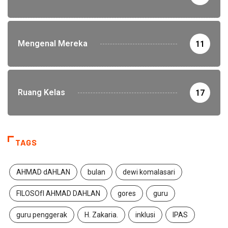
Mengenal Mereka
11
Ruang Kelas
17
TAGS
AHMAD dAHLAN
bulan
dewi komalasari
FILOSOfI AHMAD DAHLAN
gores
guru
guru penggerak
H. Zakaria.
inklusi
IPAS