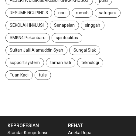
PESERTA DIDIK BERKEBUTUHAN KHUSUS
puisi
RESUME NGUPING 3
riau
rumah
satuguru
SEKOLAH INKLUSI
Senapelan
singgah
SMKN4 Pekanbaru
spiritualitas
Sultan Jalil Alamuddin Syah
Sungai Siak
support system
taman hati
teknologi
Tuan Kadi
tulis
KEPROFESIAN
REHAT
Standar Kompetensi
Aneka Rupa