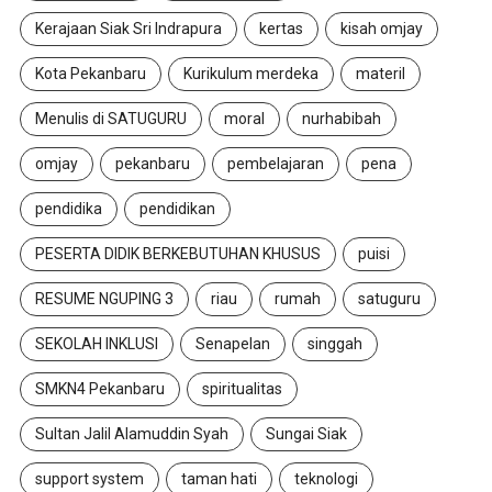
Kerajaan Siak Sri Indrapura
kertas
kisah omjay
Kota Pekanbaru
Kurikulum merdeka
materil
Menulis di SATUGURU
moral
nurhabibah
omjay
pekanbaru
pembelajaran
pena
pendidika
pendidikan
PESERTA DIDIK BERKEBUTUHAN KHUSUS
puisi
RESUME NGUPING 3
riau
rumah
satuguru
SEKOLAH INKLUSI
Senapelan
singgah
SMKN4 Pekanbaru
spiritualitas
Sultan Jalil Alamuddin Syah
Sungai Siak
support system
taman hati
teknologi