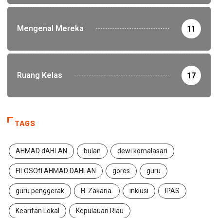
Mengenal Mereka
11
Ruang Kelas
17
TAGS
AHMAD dAHLAN
bulan
dewi komalasari
FILOSOfI AHMAD DAHLAN
gores
guru
guru penggerak
H. Zakaria.
inklusi
IPAS
Kearifan Lokal
Kepulauan RIau