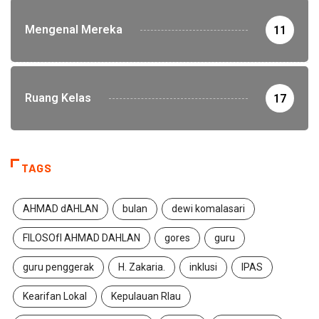
Mengenal Mereka
11
Ruang Kelas
17
TAGS
AHMAD dAHLAN
bulan
dewi komalasari
FILOSOfI AHMAD DAHLAN
gores
guru
guru penggerak
H. Zakaria.
inklusi
IPAS
Kearifan Lokal
Kepulauan RIau