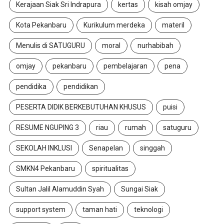
Kerajaan Siak Sri Indrapura
kertas
kisah omjay
Kota Pekanbaru
Kurikulum merdeka
materil
Menulis di SATUGURU
moral
nurhabibah
omjay
pekanbaru
pembelajaran
pena
pendidika
pendidikan
PESERTA DIDIK BERKEBUTUHAN KHUSUS
puisi
RESUME NGUPING 3
riau
rumah
satuguru
SEKOLAH INKLUSI
Senapelan
singgah
SMKN4 Pekanbaru
spiritualitas
Sultan Jalil Alamuddin Syah
Sungai Siak
support system
taman hati
teknologi