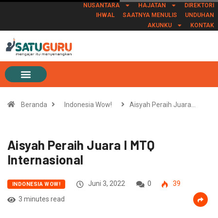
NUSANTARA
HAJATAN
DIREKTORI
IHWAL
SAATNYA MENULIS
UNDUHAN
AKUNKU
KONTAK
Beranda
Indonesia Wow!
Aisyah Peraih Juara…
Aisyah Peraih Juara I MTQ
Internasional
Juni 3, 2022
0
39
INDONESIA WOW!
3 minutes read