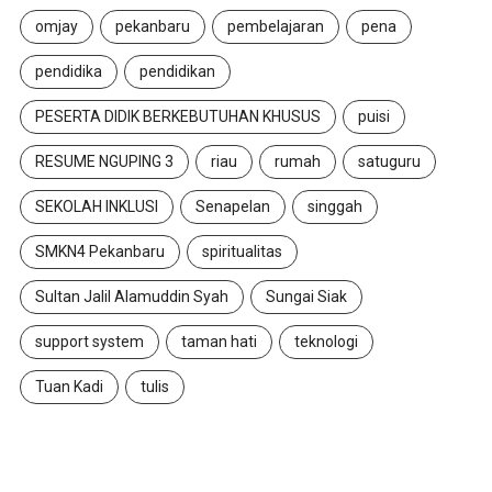
omjay
pekanbaru
pembelajaran
pena
pendidika
pendidikan
PESERTA DIDIK BERKEBUTUHAN KHUSUS
puisi
RESUME NGUPING 3
riau
rumah
satuguru
SEKOLAH INKLUSI
Senapelan
singgah
SMKN4 Pekanbaru
spiritualitas
Sultan Jalil Alamuddin Syah
Sungai Siak
support system
taman hati
teknologi
Tuan Kadi
tulis