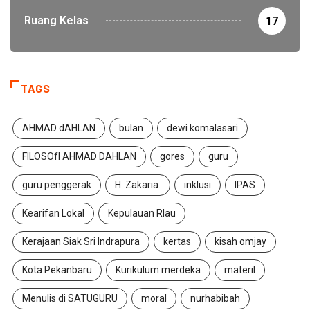
Ruang Kelas
17
TAGS
AHMAD dAHLAN
bulan
dewi komalasari
FILOSOfI AHMAD DAHLAN
gores
guru
guru penggerak
H. Zakaria.
inklusi
IPAS
Kearifan Lokal
Kepulauan RIau
Kerajaan Siak Sri Indrapura
kertas
kisah omjay
Kota Pekanbaru
Kurikulum merdeka
materil
Menulis di SATUGURU
moral
nurhabibah