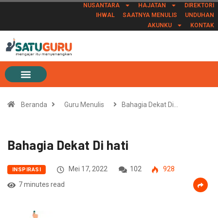
NUSANTARA
HAJATAN
DIREKTORI
IHWAL
SAATNYA MENULIS
UNDUHAN
AKUNKU
KONTAK
Beranda
Guru Menulis
Bahagia Dekat Di…
Bahagia Dekat Di hati
Mei 17, 2022
102
928
INSPIRASI
7 minutes read