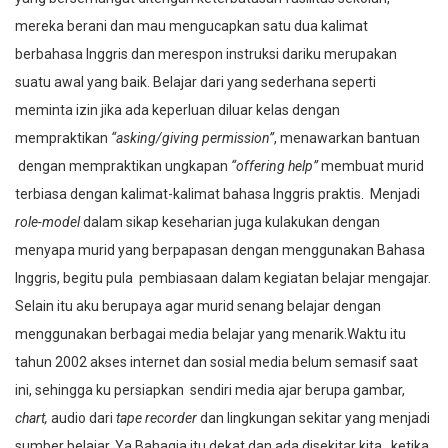
mereka berani dan mau mengucapkan satu dua kalimat
berbahasa Inggris dan merespon instruksi dariku merupakan
suatu awal yang baik. Belajar dari yang sederhana seperti
meminta izin jika ada keperluan diluar kelas dengan
mempraktikan
“asking/giving permission”
, menawarkan bantuan
dengan mempraktikan ungkapan
“offering help”
membuat murid
terbiasa dengan kalimat-kalimat bahasa Inggris praktis. Menjadi
role-model
dalam sikap keseharian juga kulakukan dengan
menyapa murid yang berpapasan dengan menggunakan Bahasa
Inggris, begitu pula pembiasaan dalam kegiatan belajar mengajar.
Selain itu aku berupaya agar murid senang belajar dengan
menggunakan berbagai media belajar yang menarik.Waktu itu
tahun 2002 akses internet dan sosial media belum semasif saat
ini, sehingga ku persiapkan sendiri media ajar berupa gambar,
chart,
audio dari
tape recorder
dan lingkungan sekitar yang menjadi
sumber belajar. Ya Bahagia itu dekat dan ada disekitar kita , ketika