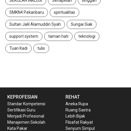
SEKOLAH INKLUSI
Senapelan
singgah
SMKN4 Pekanbaru
spiritualitas
Sultan Jalil Alamuddin Syah
Sungai Siak
support system
taman hati
teknologi
Tuan Kadi
tulis
KEPROFESIAN
REHAT
Standar Kompetensi
Aneka Rupa
Sertifikasi Guru
Ruang Sastra
Menjadi Profesional
Lebih Bijak
Manajemen Sekolah
Filsafat Rakyat
Kata Pakar
Senyum Simpul