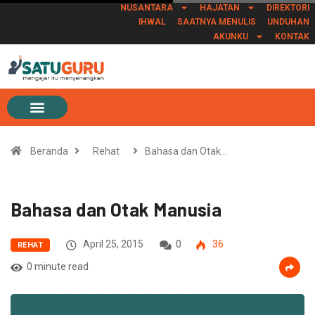
NUSANTARA
HAJATAN
DIREKTORI
IHWAL
SAATNYA MENULIS
UNDUHAN
AKUNKU
KONTAK
Beranda
Rehat
Bahasa dan Otak…
Bahasa dan Otak Manusia
April 25, 2015
0
36
REHAT
0 minute read