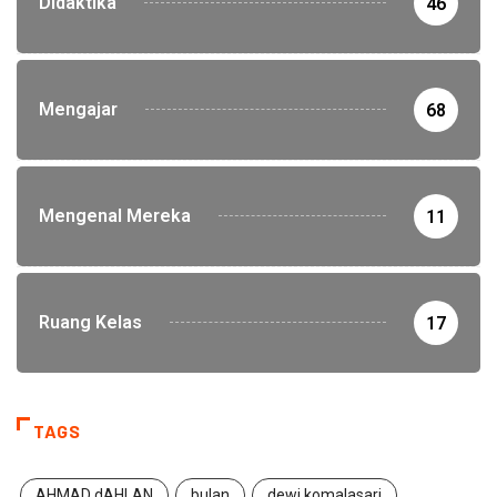
Didaktika
46
Mengajar
68
Mengenal Mereka
11
Ruang Kelas
17
TAGS
AHMAD dAHLAN
bulan
dewi komalasari