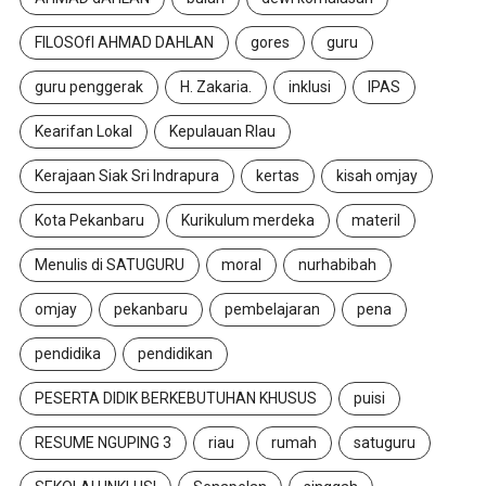
FILOSOfI AHMAD DAHLAN
gores
guru
guru penggerak
H. Zakaria.
inklusi
IPAS
Kearifan Lokal
Kepulauan RIau
Kerajaan Siak Sri Indrapura
kertas
kisah omjay
Kota Pekanbaru
Kurikulum merdeka
materil
Menulis di SATUGURU
moral
nurhabibah
omjay
pekanbaru
pembelajaran
pena
pendidika
pendidikan
PESERTA DIDIK BERKEBUTUHAN KHUSUS
puisi
RESUME NGUPING 3
riau
rumah
satuguru