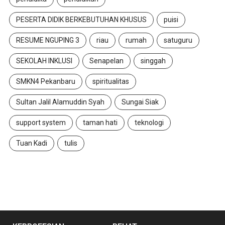
PESERTA DIDIK BERKEBUTUHAN KHUSUS
puisi
RESUME NGUPING 3
riau
rumah
satuguru
SEKOLAH INKLUSI
Senapelan
singgah
SMKN4 Pekanbaru
spiritualitas
Sultan Jalil Alamuddin Syah
Sungai Siak
support system
taman hati
teknologi
Tuan Kadi
tulis