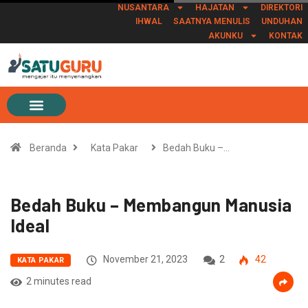
NUSANTARA
HAJATAN
DIREKTORI
IHWAL
SAATNYA MENULIS
UNDUHAN
AKUNKU
KONTAK
Beranda
Kata Pakar
Bedah Buku –…
Bedah Buku – Membangun Manusia
Ideal
November 21, 2023
2
42
KATA PAKAR
2 minutes read