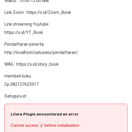
Waktu : 10.00-12.00 WIB
Link Zoom : https://s.id/Zoom_Book
Link streaming Youtube:
https://s.id/YT_Book
Pendaftaran peserta :
http://localhost/satusatu/pendaftaran/
WAG : https://s.id/story_book
membeli buku:
Cp.082127623317
Satuguru.id
Litera Plugin encountered an error
Cannot access 'y' before initialization