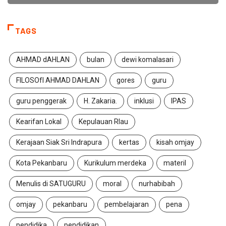
TAGS
AHMAD dAHLAN
bulan
dewi komalasari
FILOSOfI AHMAD DAHLAN
gores
guru
guru penggerak
H. Zakaria.
inklusi
IPAS
Kearifan Lokal
Kepulauan RIau
Kerajaan Siak Sri Indrapura
kertas
kisah omjay
Kota Pekanbaru
Kurikulum merdeka
materil
Menulis di SATUGURU
moral
nurhabibah
omjay
pekanbaru
pembelajaran
pena
pendidika
pendidikan