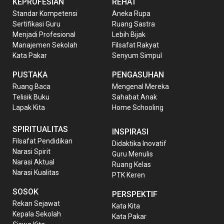
KEPROFESIAN
REHAT
Standar Kompetensi
Aneka Rupa
Sertifikasi Guru
Ruang Sastra
Menjadi Profesional
Lebih Bijak
Manajemen Sekolah
Filsafat Rakyat
Kata Pakar
Senyum Simpul
PUSTAKA
PENGASUHAN
Ruang Baca
Mengenal Mereka
Telisik Buku
Sahabat Anak
Lapak Kita
Home Schooling
SPIRITUALITAS
INSPIRASI
Filsafat Pendidikan
Didaktika Inovatif
Narasi Spirit
Guru Menulis
Narasi Aktual
Ruang Kelas
Narasi Kualitas
PTK Keren
SOSOK
PERSPEKTIF
Rekan Sejawat
Kata Kita
Kepala Sekolah
Kata Pakar