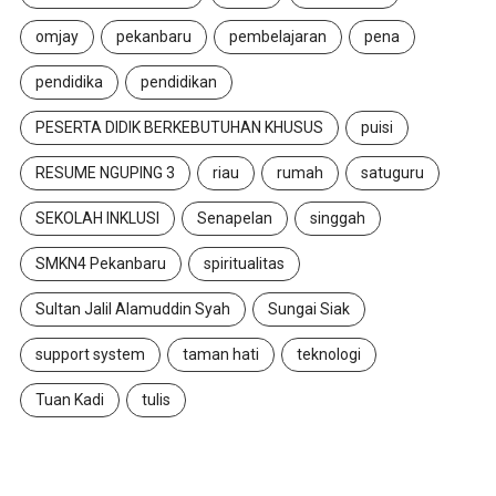
omjay
pekanbaru
pembelajaran
pena
pendidika
pendidikan
PESERTA DIDIK BERKEBUTUHAN KHUSUS
puisi
RESUME NGUPING 3
riau
rumah
satuguru
SEKOLAH INKLUSI
Senapelan
singgah
SMKN4 Pekanbaru
spiritualitas
Sultan Jalil Alamuddin Syah
Sungai Siak
support system
taman hati
teknologi
Tuan Kadi
tulis