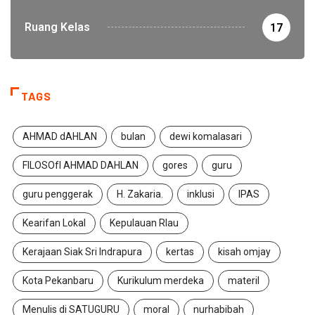
Ruang Kelas
17
TAGS
AHMAD dAHLAN
bulan
dewi komalasari
FILOSOfI AHMAD DAHLAN
gores
guru
guru penggerak
H. Zakaria.
inklusi
IPAS
Kearifan Lokal
Kepulauan RIau
Kerajaan Siak Sri Indrapura
kertas
kisah omjay
Kota Pekanbaru
Kurikulum merdeka
materil
Menulis di SATUGURU
moral
nurhabibah