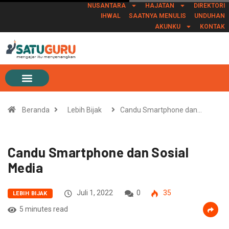
NUSANTARA
HAJATAN
DIREKTORI
IHWAL
SAATNYA MENULIS
UNDUHAN
AKUNKU
KONTAK
Beranda
Lebih Bijak
Candu Smartphone dan…
Candu Smartphone dan Sosial
Media
Juli 1, 2022
0
35
LEBIH BIJAK
5 minutes read