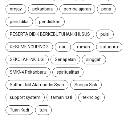
omjay
pekanbaru
pembelajaran
pena
pendidika
pendidikan
PESERTA DIDIK BERKEBUTUHAN KHUSUS
puisi
RESUME NGUPING 3
riau
rumah
satuguru
SEKOLAH INKLUSI
Senapelan
singgah
SMKN4 Pekanbaru
spiritualitas
Sultan Jalil Alamuddin Syah
Sungai Siak
support system
taman hati
teknologi
Tuan Kadi
tulis