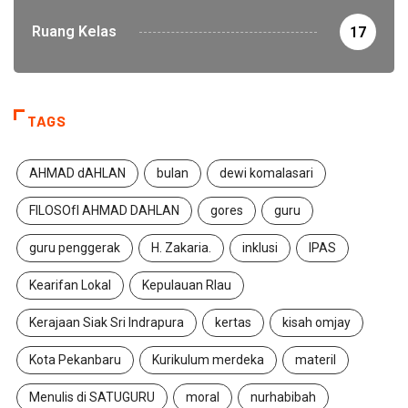
Ruang Kelas
17
TAGS
AHMAD dAHLAN
bulan
dewi komalasari
FILOSOfI AHMAD DAHLAN
gores
guru
guru penggerak
H. Zakaria.
inklusi
IPAS
Kearifan Lokal
Kepulauan RIau
Kerajaan Siak Sri Indrapura
kertas
kisah omjay
Kota Pekanbaru
Kurikulum merdeka
materil
Menulis di SATUGURU
moral
nurhabibah