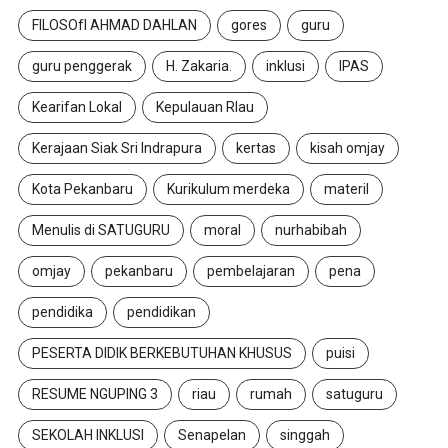
FILOSOfI AHMAD DAHLAN
gores
guru
guru penggerak
H. Zakaria.
inklusi
IPAS
Kearifan Lokal
Kepulauan RIau
Kerajaan Siak Sri Indrapura
kertas
kisah omjay
Kota Pekanbaru
Kurikulum merdeka
materil
Menulis di SATUGURU
moral
nurhabibah
omjay
pekanbaru
pembelajaran
pena
pendidika
pendidikan
PESERTA DIDIK BERKEBUTUHAN KHUSUS
puisi
RESUME NGUPING 3
riau
rumah
satuguru
SEKOLAH INKLUSI
Senapelan
singgah