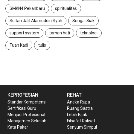
SMKN4 Pekanbaru
spiritualitas
Sultan Jalil Alamuddin Syah
Sungai Siak
support system
taman hati
teknologi
Tuan Kadi
tulis
KEPROFESIAN
REHAT
Standar Kompetensi
Aneka Rupa
Sertifikasi Guru
Ruang Sastra
Menjadi Profesional
Lebih Bijak
Manajemen Sekolah
Filsafat Rakyat
Kata Pakar
Senyum Simpul