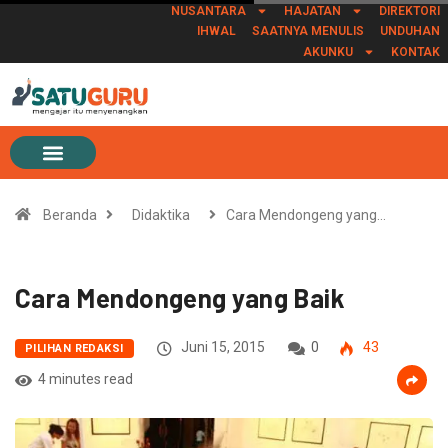
NUSANTARA
HAJATAN
DIREKTORI
IHWAL
SAATNYA MENULIS
UNDUHAN
AKUNKU
KONTAK
Beranda
Didaktika
Cara Mendongeng yang…
Cara Mendongeng yang Baik
Juni 15, 2015
0
43
PILIHAN REDAKSI
4 minutes read