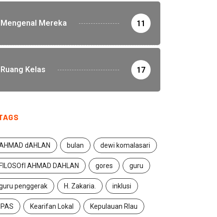
Mengenal Mereka
11
Ruang Kelas
17
TAGS
AHMAD dAHLAN
bulan
dewi komalasari
FILOSOfI AHMAD DAHLAN
gores
guru
guru penggerak
H. Zakaria.
inklusi
IPAS
Kearifan Lokal
Kepulauan RIau