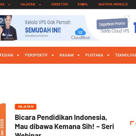
ARA
HAJATAN
DIREKTORI
IHWAL
SAATNYA MENULIS
FESIAN
PERSPEKTIF
RAGAM
PUSTAKA
TEKNOLOG
HAJATAN
Bicara Pendidikan Indonesia,
Mau dibawa Kemana Sih! – Seri
Webinar