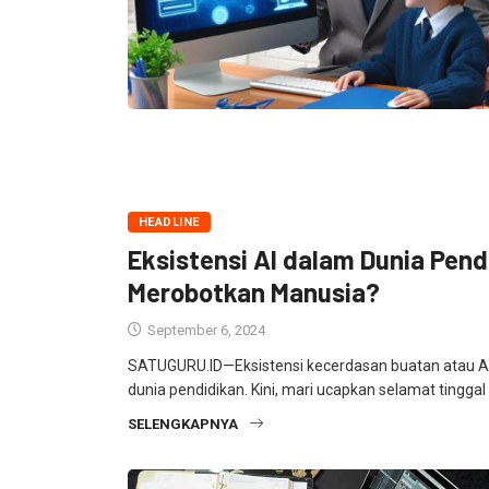
HEADLINE
Eksistensi AI dalam Dunia Pen
Merobotkan Manusia?
September 6, 2024
SATUGURU.ID—Eksistensi kecerdasan buatan atau Arti
dunia pendidikan. Kini, mari ucapkan selamat tingga
SELENGKAPNYA