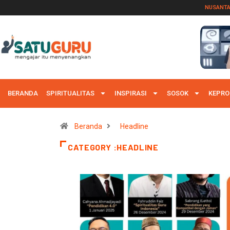
NUSANT
BERANDA
SPIRITUALITAS
INSPIRASI
SOSOK
KEPRO
Beranda
Headline
CATEGORY :HEADLINE