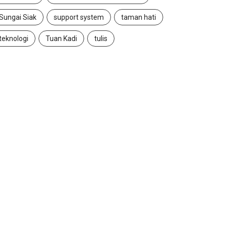
Sungai Siak
support system
taman hati
teknologi
Tuan Kadi
tulis