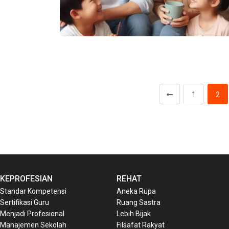
1
2
KEPROFESIAN
REHAT
Standar Kompetensi
Aneka Rupa
Sertifikasi Guru
Ruang Sastra
Menjadi Profesional
Lebih Bijak
Manajemen Sekolah
Filsafat Rakyat