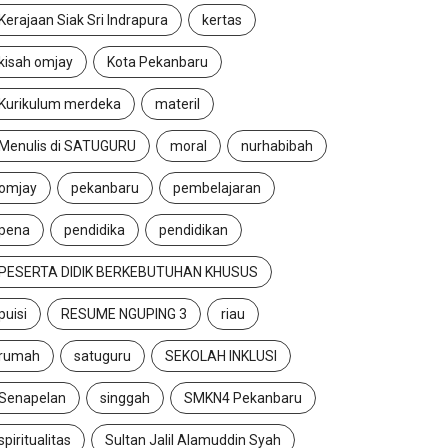
Kerajaan Siak Sri Indrapura
kertas
kisah omjay
Kota Pekanbaru
Kurikulum merdeka
materil
Menulis di SATUGURU
moral
nurhabibah
omjay
pekanbaru
pembelajaran
pena
pendidika
pendidikan
PESERTA DIDIK BERKEBUTUHAN KHUSUS
puisi
RESUME NGUPING 3
riau
rumah
satuguru
SEKOLAH INKLUSI
Senapelan
singgah
SMKN4 Pekanbaru
spiritualitas
Sultan Jalil Alamuddin Syah