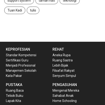
support system
taman hati
teknologi
Tuan Kadi
tulis
KEPROFESIAN
REHAT
Standar Kompetensi
Aneka Rupa
Sertifikasi Guru
Ruang Sastra
Menjadi Profesional
Lebih Bijak
Manajemen Sekolah
Filsafat Rakyat
Kata Pakar
Senyum Simpul
PUSTAKA
PENGASUHAN
Ruang Baca
Mengenal Mereka
Telisik Buku
Sahabat Anak
Lapak Kita
Home Schooling