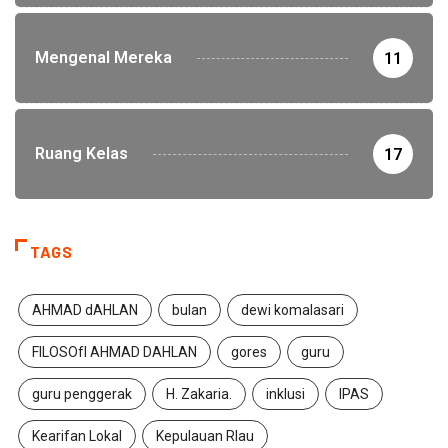
Mengenal Mereka
11
Ruang Kelas
17
TAGS
AHMAD dAHLAN
bulan
dewi komalasari
FILOSOfI AHMAD DAHLAN
gores
guru
guru penggerak
H. Zakaria.
inklusi
IPAS
Kearifan Lokal
Kepulauan RIau