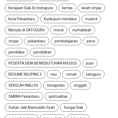
Kerajaan Siak Sri Indrapura
kertas
kisah omjay
Kota Pekanbaru
Kurikulum merdeka
materil
Menulis di SATUGURU
moral
nurhabibah
omjay
pekanbaru
pembelajaran
pena
pendidika
pendidikan
PESERTA DIDIK BERKEBUTUHAN KHUSUS
puisi
RESUME NGUPING 3
riau
rumah
satuguru
SEKOLAH INKLUSI
Senapelan
singgah
SMKN4 Pekanbaru
spiritualitas
Sultan Jalil Alamuddin Syah
Sungai Siak