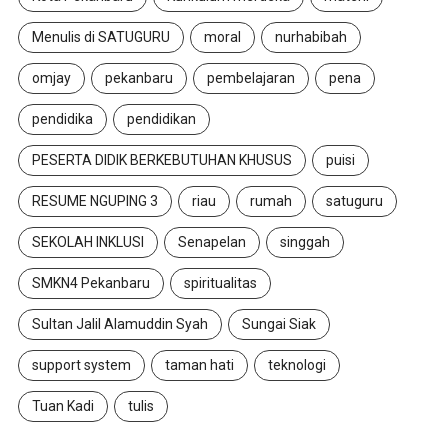
Menulis di SATUGURU
moral
nurhabibah
omjay
pekanbaru
pembelajaran
pena
pendidika
pendidikan
PESERTA DIDIK BERKEBUTUHAN KHUSUS
puisi
RESUME NGUPING 3
riau
rumah
satuguru
SEKOLAH INKLUSI
Senapelan
singgah
SMKN4 Pekanbaru
spiritualitas
Sultan Jalil Alamuddin Syah
Sungai Siak
support system
taman hati
teknologi
Tuan Kadi
tulis