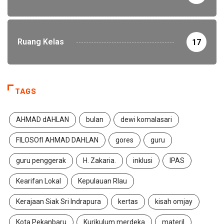
Ruang Kelas
17
TAGS
AHMAD dAHLAN
bulan
dewi komalasari
FILOSOfI AHMAD DAHLAN
gores
guru
guru penggerak
H. Zakaria.
inklusi
IPAS
Kearifan Lokal
Kepulauan RIau
Kerajaan Siak Sri Indrapura
kertas
kisah omjay
Kota Pekanbaru
Kurikulum merdeka
materil