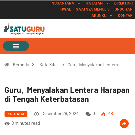
NUSANTARA
HAJATAN
DIREKTORI
IHWAL
SAATNYA MENULIS
UNDUHAN
AKUNKU
KONTAK
Beranda
Kata Kita
Guru, Menyalakan Lentera…
Guru, Menyalakan Lentera Harapan
di Tengah Keterbatasan
Desember 28, 2024
0
48
KATA KITA
3 minutes read