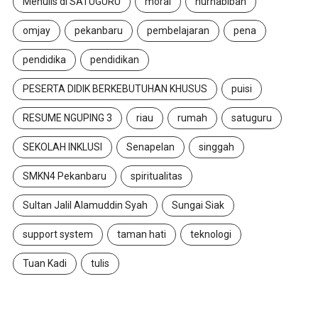
Menulis di SATUGURU
moral
nurhabibah
omjay
pekanbaru
pembelajaran
pena
pendidika
pendidikan
PESERTA DIDIK BERKEBUTUHAN KHUSUS
puisi
RESUME NGUPING 3
riau
rumah
satuguru
SEKOLAH INKLUSI
Senapelan
singgah
SMKN4 Pekanbaru
spiritualitas
Sultan Jalil Alamuddin Syah
Sungai Siak
support system
taman hati
teknologi
Tuan Kadi
tulis