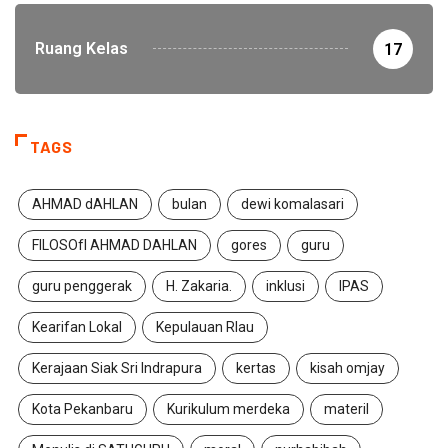
Ruang Kelas
17
TAGS
AHMAD dAHLAN
bulan
dewi komalasari
FILOSOfI AHMAD DAHLAN
gores
guru
guru penggerak
H. Zakaria.
inklusi
IPAS
Kearifan Lokal
Kepulauan RIau
Kerajaan Siak Sri Indrapura
kertas
kisah omjay
Kota Pekanbaru
Kurikulum merdeka
materil