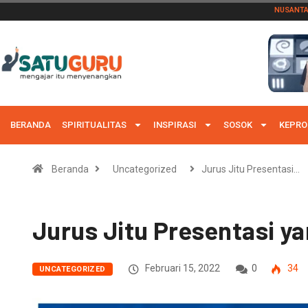
NUSANT
BERANDA
SPIRITUALITAS
INSPIRASI
SOSOK
KEPRO
Beranda
Uncategorized
Jurus Jitu Presentasi…
Jurus Jitu Presentasi y
Februari 15, 2022
0
34
UNCATEGORIZED