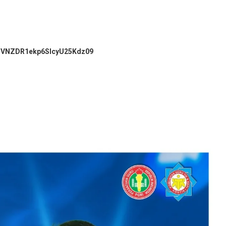
MDVNZDR1ekp6SlcyU25Kdz09