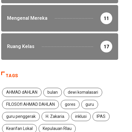
Mengenal Mereka
11
Ruang Kelas
17
TAGS
AHMAD dAHLAN
bulan
dewi komalasari
FILOSOfI AHMAD DAHLAN
gores
guru
guru penggerak
H. Zakaria.
inklusi
IPAS
Kearifan Lokal
Kepulauan RIau