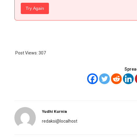
Try Again
Post Views:
307
Sprea
Yudhi Kurnia
redaksi@localhost