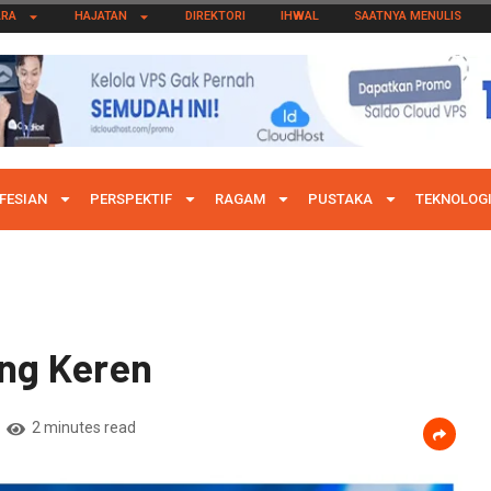
ARA
HAJATAN
DIREKTORI
IHWAL
SAATNYA MENULIS
FESIAN
PERSPEKTIF
RAGAM
PUSTAKA
TEKNOLOG
ang Keren
2 minutes read