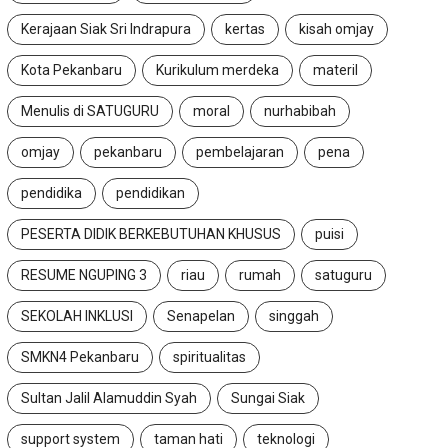
Kerajaan Siak Sri Indrapura
kertas
kisah omjay
Kota Pekanbaru
Kurikulum merdeka
materil
Menulis di SATUGURU
moral
nurhabibah
omjay
pekanbaru
pembelajaran
pena
pendidika
pendidikan
PESERTA DIDIK BERKEBUTUHAN KHUSUS
puisi
RESUME NGUPING 3
riau
rumah
satuguru
SEKOLAH INKLUSI
Senapelan
singgah
SMKN4 Pekanbaru
spiritualitas
Sultan Jalil Alamuddin Syah
Sungai Siak
support system
taman hati
teknologi