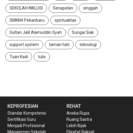
SEKOLAH INKLUSI
Senapelan
singgah
SMKN4 Pekanbaru
spiritualitas
Sultan Jalil Alamuddin Syah
Sungai Siak
support system
taman hati
teknologi
Tuan Kadi
tulis
KEPROFESIAN
REHAT
Standar Kompetensi
Aneka Rupa
Sertifikasi Guru
Ruang Sastra
Menjadi Profesional
Lebih Bijak
Manajemen Sekolah
Filsafat Rakyat