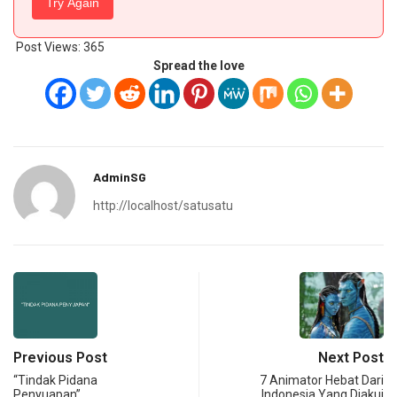
Try Again
Post Views:
365
Spread the love
AdminSG
http://localhost/satusatu
Previous Post
Next Post
“Tindak Pidana
7 Animator Hebat Dari
Penyuapan”
Indonesia Yang Diakui