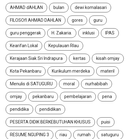
AHMAD dAHLAN
bulan
dewi komalasari
FILOSOfI AHMAD DAHLAN
gores
guru
guru penggerak
H. Zakaria.
inklusi
IPAS
Kearifan Lokal
Kepulauan RIau
Kerajaan Siak Sri Indrapura
kertas
kisah omjay
Kota Pekanbaru
Kurikulum merdeka
materil
Menulis di SATUGURU
moral
nurhabibah
omjay
pekanbaru
pembelajaran
pena
pendidika
pendidikan
PESERTA DIDIK BERKEBUTUHAN KHUSUS
puisi
RESUME NGUPING 3
riau
rumah
satuguru