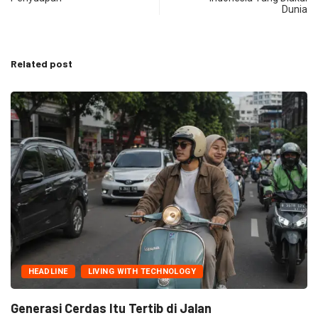
Dunia
Related post
HEADLINE
INDONESIA 
H TECHNOLOGY
Dari Bima ke Karbala:
Maret 11, 2026
rtib di Jalan