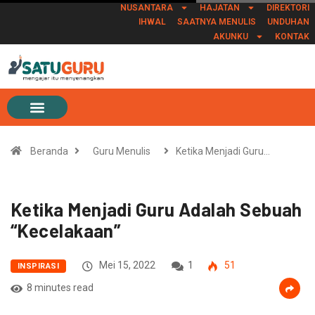
NUSANTARA
HAJATAN
DIREKTORI
IHWAL
SAATNYA MENULIS
UNDUHAN
AKUNKU
KONTAK
Beranda
Guru Menulis
Ketika Menjadi Guru…
Ketika Menjadi Guru Adalah Sebuah
“Kecelakaan”
Mei 15, 2022
1
51
INSPIRASI
8 minutes read