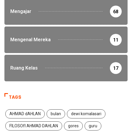
Mengajar
68
Mengenal Mereka
11
Ruang Kelas
17
TAGS
AHMAD dAHLAN
bulan
dewi komalasari
FILOSOfI AHMAD DAHLAN
gores
guru