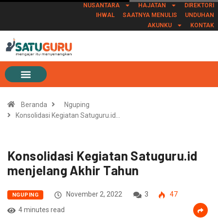
NUSANTARA
HAJATAN
DIREKTORI
IHWAL
SAATNYA MENULIS
UNDUHAN
AKUNKU
KONTAK
Beranda
Nguping
Konsolidasi Kegiatan Satuguru.id…
Konsolidasi Kegiatan Satuguru.id
menjelang Akhir Tahun
November 2, 2022
3
47
NGUPING
4 minutes read