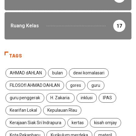
Ruang Kelas
17
TAGS
AHMAD dAHLAN
bulan
dewi komalasari
FILOSOfI AHMAD DAHLAN
gores
guru
guru penggerak
H. Zakaria.
inklusi
IPAS
Kearifan Lokal
Kepulauan RIau
Kerajaan Siak Sri Indrapura
kertas
kisah omjay
Kota Pekanbaru
Kurikulum merdeka
materil