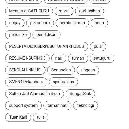
Menulis di SATUGURU
moral
nurhabibah
omjay
pekanbaru
pembelajaran
pena
pendidika
pendidikan
PESERTA DIDIK BERKEBUTUHAN KHUSUS
puisi
RESUME NGUPING 3
riau
rumah
satuguru
SEKOLAH INKLUSI
Senapelan
singgah
SMKN4 Pekanbaru
spiritualitas
Sultan Jalil Alamuddin Syah
Sungai Siak
support system
taman hati
teknologi
Tuan Kadi
tulis