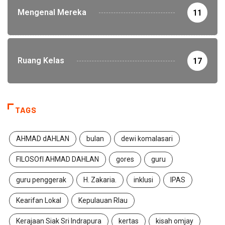
Mengenal Mereka
11
Ruang Kelas
17
TAGS
AHMAD dAHLAN
bulan
dewi komalasari
FILOSOfI AHMAD DAHLAN
gores
guru
guru penggerak
H. Zakaria.
inklusi
IPAS
Kearifan Lokal
Kepulauan RIau
Kerajaan Siak Sri Indrapura
kertas
kisah omjay