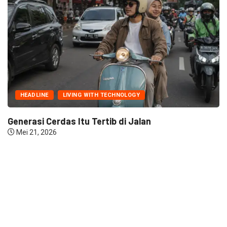
H
EADLINE
LIVING WITH TECHNOLOGY
Dari
Mar
rasi Cerdas Itu Tertib di Jalan
 21, 2026