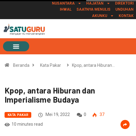
NUSANTARA
HAJATAN
DIREKTORI
IHWAL
SAATNYA MENULIS
UNDUHAN
AKUNKU
KONTAK
Beranda
Kata Pakar
Kpop, antara Hiburan…
Kpop, antara Hiburan dan
Imperialisme Budaya
Mei 19, 2022
0
37
KATA PAKAR
10 minutes read