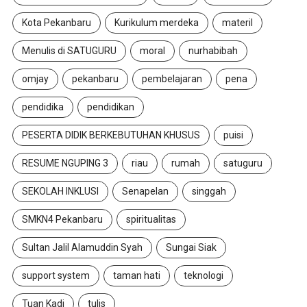
Kota Pekanbaru
Kurikulum merdeka
materil
Menulis di SATUGURU
moral
nurhabibah
omjay
pekanbaru
pembelajaran
pena
pendidika
pendidikan
PESERTA DIDIK BERKEBUTUHAN KHUSUS
puisi
RESUME NGUPING 3
riau
rumah
satuguru
SEKOLAH INKLUSI
Senapelan
singgah
SMKN4 Pekanbaru
spiritualitas
Sultan Jalil Alamuddin Syah
Sungai Siak
support system
taman hati
teknologi
Tuan Kadi
tulis