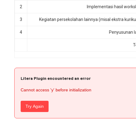
2
Implementasi hasil work
3
Kegiatan persekolahan lainnya (misal ekstra kuriku
4
Penyusunan la
T
Litera Plugin encountered an error
Cannot access 'y' before initialization
Try Again