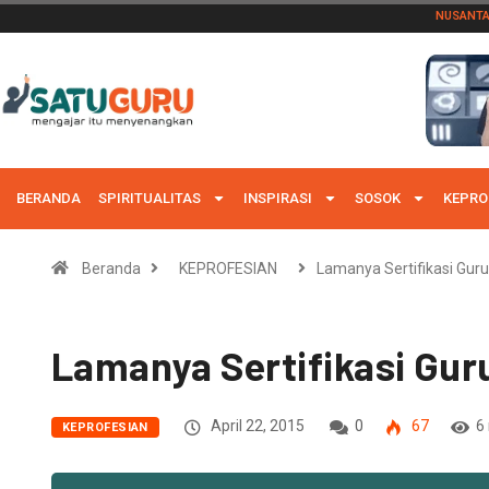
NUSANT
BERANDA
SPIRITUALITAS
INSPIRASI
SOSOK
KEPRO
Beranda
KEPROFESIAN
Lamanya Sertifikasi Guru
Lamanya Sertifikasi Gur
April 22, 2015
0
67
6
KEPROFESIAN