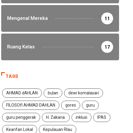
Mengenal Mereka
11
Ruang Kelas
17
TAGS
AHMAD dAHLAN
bulan
dewi komalasari
FILOSOfI AHMAD DAHLAN
gores
guru
guru penggerak
H. Zakaria.
inklusi
IPAS
Kearifan Lokal
Kepulauan RIau