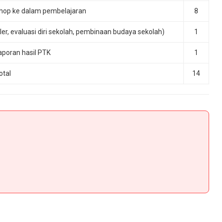
shop ke dalam pembelajaran
8
ler, evaluasi diri sekolah, pembinaan budaya sekolah)
1
poran hasil PTK
1
otal
14