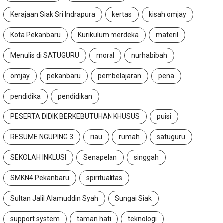
Kerajaan Siak Sri Indrapura
kertas
kisah omjay
Kota Pekanbaru
Kurikulum merdeka
materil
Menulis di SATUGURU
moral
nurhabibah
omjay
pekanbaru
pembelajaran
pena
pendidika
pendidikan
PESERTA DIDIK BERKEBUTUHAN KHUSUS
puisi
RESUME NGUPING 3
riau
rumah
satuguru
SEKOLAH INKLUSI
Senapelan
singgah
SMKN4 Pekanbaru
spiritualitas
Sultan Jalil Alamuddin Syah
Sungai Siak
support system
taman hati
teknologi