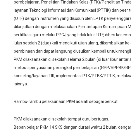
pembelajaran, Penelitian Tindakan Kelas (PTK)/Penelitian Tin
layanan Teknologi Informasi dan Komunikasi (PTTIK) dan peer te
(UTF) dengan instrumen yang disusun oleh LPTK penyelenggara. 
dilanjutkan dengan melaksanakan Pemantapan Kemampuan Meng
sertifikasi guru melalui PPGJ yang tidak lulus UTF, diberi kese
lulus setelah 2 (dua) kali mengikuti ujian ulang, dikembalikan
pembinaan dan dapat langsung diusulkan kembali untuk mengik
PKM dilaksanakan di sekolah selama 2 bulan (di luar libur anta
meliputi penyusunan perangkat pembelajaran (RPP/RPPBK/RP
konseling/layanan TIK, implementasi PTK/PTBK/PTTIK, melaks
lainnya.
Rambu-rambu pelaksanaan PKM adalah sebagai berikut:
PKM dilaksanakan di sekolah tempat guru bertugas.
Beban belajar PKM 14 SKS dengan durasi waktu 2 bulan, dengan 