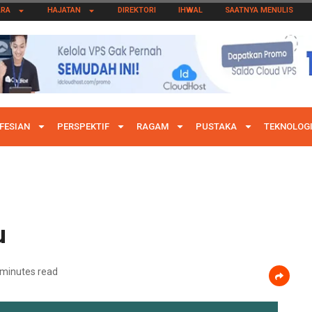
ARA
HAJATAN
DIREKTORI
IHWAL
SAATNYA MENULIS
FESIAN
PERSPEKTIF
RAGAM
PUSTAKA
TEKNOLOG
u
 minutes read