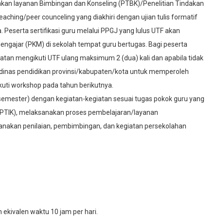
dakan layanan Bimbingan dan Konseling (PTBK)/Penelitian Tindakan
aching/peer counceling yang diakhiri dengan ujian tulis formatif
Peserta sertifikasi guru melalui PPGJ yang lulus UTF akan
ajar (PKM) di sekolah tempat guru bertugas. Bagi peserta
mpatan mengikuti UTF ulang maksimum 2 (dua) kali dan apabila tidak
 ke dinas pendidikan provinsi/kabupaten/kota untuk memperoleh
uti workshop pada tahun berikutnya.
r semester) dengan kegiatan-kegiatan sesuai tugas pokok guru yang
PTIK), melaksanakan proses pembelajaran/layanan
anakan penilaian, pembimbingan, dan kegiatan persekolahan
ekivalen waktu 10 jam per hari.