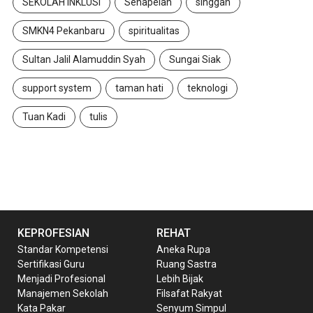
SEKOLAH INKLUSI
Senapelan
singgah
SMKN4 Pekanbaru
spiritualitas
Sultan Jalil Alamuddin Syah
Sungai Siak
support system
taman hati
teknologi
Tuan Kadi
tulis
KEPROFESIAN
REHAT
Standar Kompetensi
Aneka Rupa
Sertifikasi Guru
Ruang Sastra
Menjadi Profesional
Lebih Bijak
Manajemen Sekolah
Filsafat Rakyat
Kata Pakar
Senyum Simpul