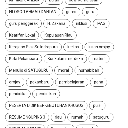
FILOSOfI AHMAD DAHLAN
gores
guru
guru penggerak
H. Zakaria.
inklusi
IPAS
Kearifan Lokal
Kepulauan RIau
Kerajaan Siak Sri Indrapura
kertas
kisah omjay
Kota Pekanbaru
Kurikulum merdeka
materil
Menulis di SATUGURU
moral
nurhabibah
omjay
pekanbaru
pembelajaran
pena
pendidika
pendidikan
PESERTA DIDIK BERKEBUTUHAN KHUSUS
puisi
RESUME NGUPING 3
riau
rumah
satuguru