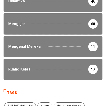
Didaktika
46
Mengajar
68
Mengenal Mereka
11
Ruang Kelas
17
TAGS
AHMAD dAHLAN
bulan
dewi komalasari