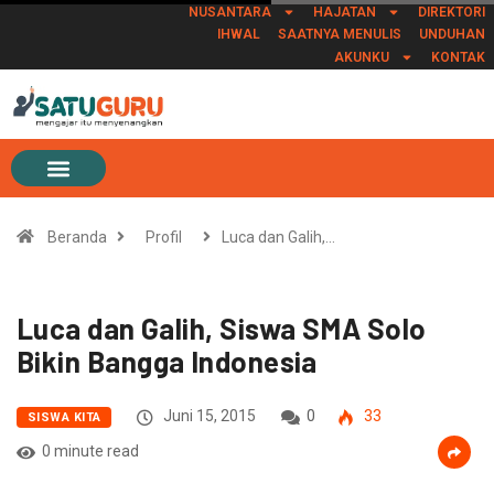
NUSANTARA
HAJATAN
DIREKTORI
IHWAL
SAATNYA MENULIS
UNDUHAN
AKUNKU
KONTAK
Beranda
Profil
Luca dan Galih,…
Luca dan Galih, Siswa SMA Solo
Bikin Bangga Indonesia
Juni 15, 2015
0
33
SISWA KITA
0 minute read