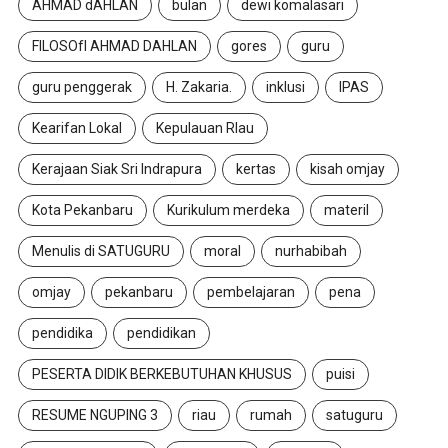
AHMAD dAHLAN
bulan
dewi komalasari
FILOSOfI AHMAD DAHLAN
gores
guru
guru penggerak
H. Zakaria.
inklusi
IPAS
Kearifan Lokal
Kepulauan RIau
Kerajaan Siak Sri Indrapura
kertas
kisah omjay
Kota Pekanbaru
Kurikulum merdeka
materil
Menulis di SATUGURU
moral
nurhabibah
omjay
pekanbaru
pembelajaran
pena
pendidika
pendidikan
PESERTA DIDIK BERKEBUTUHAN KHUSUS
puisi
RESUME NGUPING 3
riau
rumah
satuguru