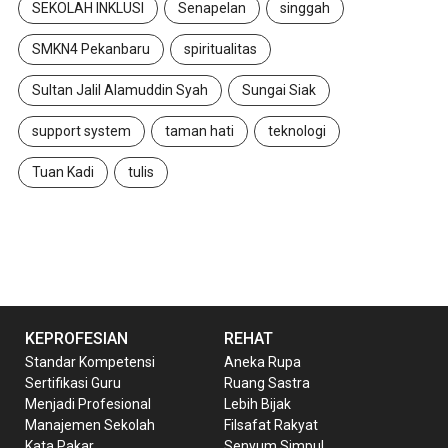
SEKOLAH INKLUSI
Senapelan
singgah
SMKN4 Pekanbaru
spiritualitas
Sultan Jalil Alamuddin Syah
Sungai Siak
support system
taman hati
teknologi
Tuan Kadi
tulis
KEPROFESIAN
REHAT
Standar Kompetensi
Aneka Rupa
Sertifikasi Guru
Ruang Sastra
Menjadi Profesional
Lebih Bijak
Manajemen Sekolah
Filsafat Rakyat
Kata Pakar
Senyum Simpul