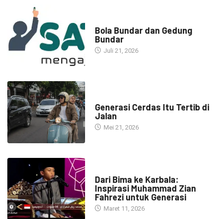
NARASI INSPIRASI
Bola Bundar dan Gedung
Bundar
Juli 21, 2026
HEADLINE
Generasi Cerdas Itu Tertib di
Jalan
Mei 21, 2026
HEADLINE
Dari Bima ke Karbala:
Inspirasi Muhammad Zian
Fahrezi untuk Generasi
Maret 11, 2026