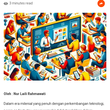
3 minutes read
Oleh : Nur Laili Rahmawati
Dalam era milenial yang penuh dengan perkembangan teknologi,