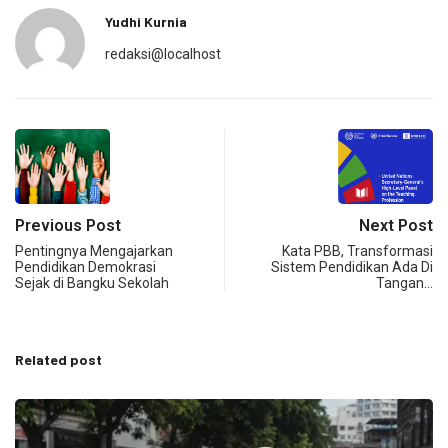
Yudhi Kurnia
redaksi@localhost
Previous Post
Next Post
Pentingnya Mengajarkan
Kata PBB, Transformasi
Pendidikan Demokrasi
Sistem Pendidikan Ada Di
Sejak di Bangku Sekolah
Tangan…
Related post