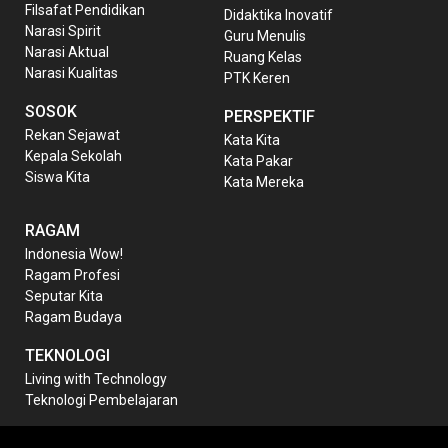
Filsafat Pendidikan
Didaktika Inovatif
Narasi Spirit
Guru Menulis
Narasi Aktual
Ruang Kelas
Narasi Kualitas
PTK Keren
SOSOK
PERSPEKTIF
Rekan Sejawat
Kata Kita
Kepala Sekolah
Kata Pakar
Siswa Kita
Kata Mereka
RAGAM
Indonesia Wow!
Ragam Profesi
Seputar Kita
Ragam Budaya
TEKNOLOGI
Living with Technology
Teknologi Pembelajaran