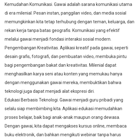
Kemudahan Komunikasi. Gawai adalah sarana komunikasi utama
di era milenial. Pesan instan, panggilan video, dan media sosial
memungkinkan kita tetap terhubung dengan teman, keluarga, dan
rekan kerja tanpa batas geografis. Komunikasi yang efektif
melalui gawai menjadi fondasi interaksi sosial modern.
Pengembangan Kreativitas. Aplikasi kreatif pada gawai, seperti
desain grafis, fotografi, dan pembuatan video, membuka pintu
bagi pengembangan bakat dan kreativitas. Milenial dapat
menghasilkan karya seni atau konten yang memukau hanya
dengan menggunakan gawai mereka, membuktikan bahwa
teknologi juga dapat menjadi alat ekspresi diri.
Edukasi Berbasis Teknologi. Gawai menjadi guru pribadi yang
selalu siap membimbing kita. Aplikasi edukasi memudahkan
proses belajar, baik bagi anak-anak maupun orang dewasa.
Dengan gawai, kita dapat mengakses kursus online, membaca
buku elektronik, dan bahkan mengikuti webinar tanpa harus