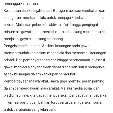
meninggalkan rumah.
Kesehatan dan Kesejahteraan. Beragam aplikasi kesehatan dan
kebugaran membantu kita untuk menjaga kesehatan tubuh dan
pikiran. Mulai dari pelacakan aktivitas fisik hingga pengingat
minum air, gawai dapat menjadi mitra sehat yang membantu kita
menjalani gaya hidup yang seimbang.
Pengelolaan Keuangan. Aplikasi keuangan pada gawai
mempermudah kita dalam mengelola dan memantau keuangan
pribadi. Dari pembayaran tagihan hingga perencanaan investasi,
gawai menjadi alat yang tidak dapat diabaikan untuk mengelola
aspek keuangan dalam kehidupan sehari-hari.
Pemberdayaan Masyarakat. Gawai juga memiliki peran penting
dalam pemberdayaan masyarakat. Melalui media sosial dan
platform online, kita dapat menyuarakan pendapat, menyebarkan
informasi positif, dan bahkan turut serta dalam gerakan sosial
untuk perubahan yang lebih baik.