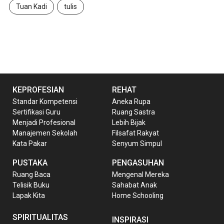
Tuan Kadi
tulis
KEPROFESIAN
REHAT
Standar Kompetensi
Aneka Rupa
Sertifikasi Guru
Ruang Sastra
Menjadi Profesional
Lebih Bijak
Manajemen Sekolah
Filsafat Rakyat
Kata Pakar
Senyum Simpul
PUSTAKA
PENGASUHAN
Ruang Baca
Mengenal Mereka
Telisik Buku
Sahabat Anak
Lapak Kita
Home Schooling
SPIRITUALITAS
INSPIRASI