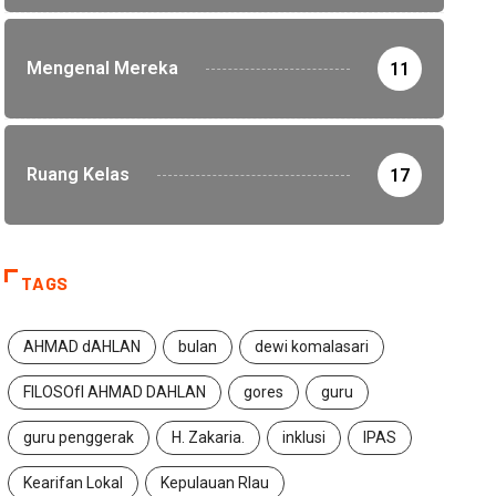
Mengenal Mereka
11
Ruang Kelas
17
TAGS
AHMAD dAHLAN
bulan
dewi komalasari
FILOSOfI AHMAD DAHLAN
gores
guru
guru penggerak
H. Zakaria.
inklusi
IPAS
Kearifan Lokal
Kepulauan RIau