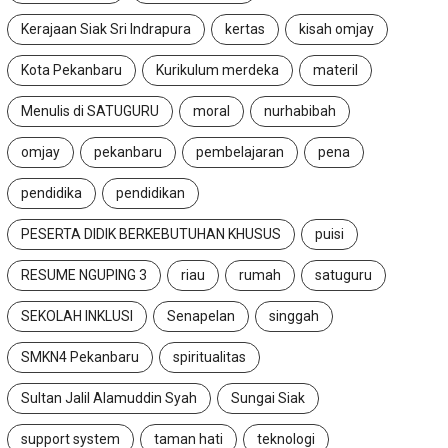
Kerajaan Siak Sri Indrapura
kertas
kisah omjay
Kota Pekanbaru
Kurikulum merdeka
materil
Menulis di SATUGURU
moral
nurhabibah
omjay
pekanbaru
pembelajaran
pena
HEADLINE
HEADLINE
INDONES
pendidika
pendidikan
LIVING WITH TECHNOLOGY
Dari Bima ke Karbala
PESERTA DIDIK BERKEBUTUHAN KHUSUS
puisi
Generasi Cerdas Itu Tertib di
Muhammad Zian...
Jalan
RESUME NGUPING 3
riau
rumah
satuguru
Maret 11, 2026
Mei 21, 2026
SEKOLAH INKLUSI
Senapelan
singgah
SMKN4 Pekanbaru
spiritualitas
Sultan Jalil Alamuddin Syah
Sungai Siak
support system
taman hati
teknologi