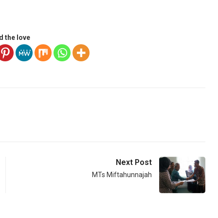
d the love
Next Post
MTs Miftahunnajah