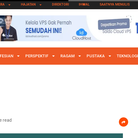
ARA
HAJATAN
DIREKTORI
IHWAL
SAATNYA MENULIS
FESIAN
PERSPEKTIF
RAGAM
PUSTAKA
TEKNOLOG
e read