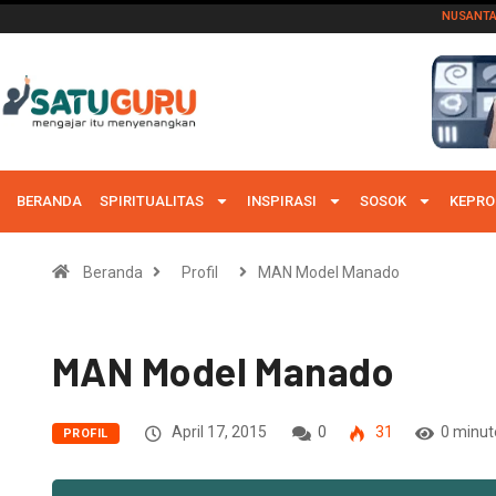
NUSANT
BERANDA
SPIRITUALITAS
INSPIRASI
SOSOK
KEPRO
Beranda
Profil
MAN Model Manado
MAN Model Manado
April 17, 2015
0
31
0 minut
PROFIL