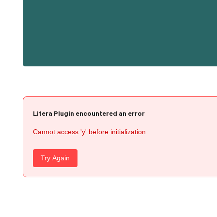
Litera Plugin encountered an error
Cannot access 'y' before initialization
Try Again