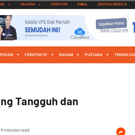
ARA
HAJATAN
DIREKTORI
IHWAL
SAATNYA MENULIS
FESIAN
PERSPEKTIF
RAGAM
PUSTAKA
TEKNOLOG
ang Tangguh dan
4 minutes read