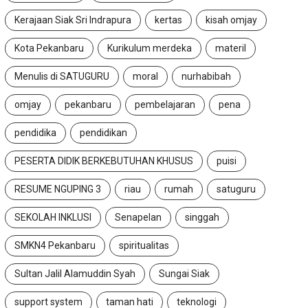
Kerajaan Siak Sri Indrapura
kertas
kisah omjay
Kota Pekanbaru
Kurikulum merdeka
materil
Menulis di SATUGURU
moral
nurhabibah
omjay
pekanbaru
pembelajaran
pena
pendidika
pendidikan
PESERTA DIDIK BERKEBUTUHAN KHUSUS
puisi
RESUME NGUPING 3
riau
rumah
satuguru
SEKOLAH INKLUSI
Senapelan
singgah
SMKN4 Pekanbaru
spiritualitas
Sultan Jalil Alamuddin Syah
Sungai Siak
support system
taman hati
teknologi