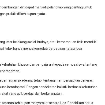
pengembangan diri dapat menjadi pelengkap yang penting untuk
n praktik di kehidupan nyata.
ng latar belakang sosial, budaya, atau kemampuan fisik, memiliki
lusif tidak hanya mengakomodasi perbedaan, tetapi juga
n kebutuhan khusus dan pengajaran kepada semua siswa tentang
 keberagaman.
u keberhasilan akademis, tetapi tentang mempersiapkan generasi
an beradaptasi. Dengan pendekatan holistik berbasis kebutuhan
akat yang adil, cerdas, dan berkelanjutan.
n tatanan kehidupan masyarakat secara luas. Pendidikan harus