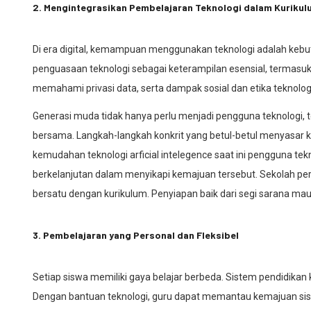
2. Mengintegrasikan Pembelajaran Teknologi dalam Kurikul
Di era digital, kemampuan menggunakan teknologi adalah keb
penguasaan teknologi sebagai keterampilan esensial, termasuk li
memahami privasi data, serta dampak sosial dan etika teknolog
Generasi muda tidak hanya perlu menjadi pengguna teknologi, t
bersama. Langkah-langkah konkrit yang betul-betul menyasar k
kemudahan teknologi arficial intelegence saat ini pengguna te
berkelanjutan dalam menyikapi kemajuan tersebut. Sekolah per
bersatu dengan kurikulum. Penyiapan baik dari segi sarana ma
3. Pembelajaran yang Personal dan Fleksibel
Setiap siswa memiliki gaya belajar berbeda. Sistem pendidikan 
Dengan bantuan teknologi, guru dapat memantau kemajuan sisw