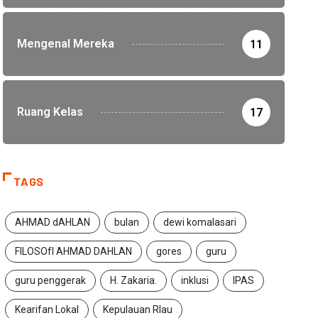
Mengenal Mereka
11
Ruang Kelas
17
TAGS
AHMAD dAHLAN
bulan
dewi komalasari
FILOSOfI AHMAD DAHLAN
gores
guru
guru penggerak
H. Zakaria.
inklusi
IPAS
Kearifan Lokal
Kepulauan RIau