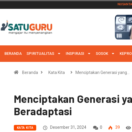
NUSANT
BERANDA
SPIRITUALITAS
INSPIRASI
SOSOK
KEPRO
Beranda
Kata Kita
Menciptakan Generasi yang…
Menciptakan Generasi y
Beradaptasi
Desember 31, 2024
0
39
KATA KITA