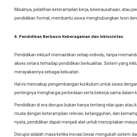
Misalnya, pelatihan keterampilan kerja, kewirausahaan, atau 
pendidikan formal, membantu siswa menghubungkan teori denga
6. Pendidikan Berbasis Keberagaman dan Inklusivitas
Pendidikan inklusif memastikan setiap individu, tanpa memanda
akses setara terhadap pendidikan berkualitas. Sistem yang ink
merayakannya sebagai kekuatan.
Hal ini mencakup pengembangan kurikulum untuk siswa denga
pentingnya menghargai perbedaan serta bekerja sama dalam
Pendidikan di era disrupsi bukan hanya tentang nilai ujian ata
muda dengan keterampilan relevan, ketangguhan, dan kemampu
nyata, pendidikan dapat menjadi alat untuk menciptakan masyar
Disrupsi adalah masa ketika inovasi besar mengubah sistem da