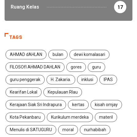
Ruang Kelas
17
TAGS
AHMAD dAHLAN
bulan
dewi komalasari
FILOSOfI AHMAD DAHLAN
gores
guru
guru penggerak
H. Zakaria.
inklusi
IPAS
Kearifan Lokal
Kepulauan RIau
Kerajaan Siak Sri Indrapura
kertas
kisah omjay
Kota Pekanbaru
Kurikulum merdeka
materil
Menulis di SATUGURU
moral
nurhabibah