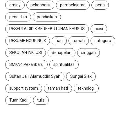
omjay
pekanbaru
pembelajaran
pena
pendidika
pendidikan
PESERTA DIDIK BERKEBUTUHAN KHUSUS
puisi
RESUME NGUPING 3
riau
rumah
satuguru
SEKOLAH INKLUSI
Senapelan
singgah
SMKN4 Pekanbaru
spiritualitas
Sultan Jalil Alamuddin Syah
Sungai Siak
support system
taman hati
teknologi
Tuan Kadi
tulis