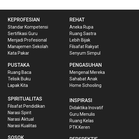
KEPROFESIAN
REHAT
Standar Kompetensi
Aneka Rupa
Sertifikasi Guru
Ruang Sastra
Menjadi Profesional
Lebih Bijak
Manajemen Sekolah
Filsafat Rakyat
Kata Pakar
Senyum Simpul
PUSTAKA
PENGASUHAN
Ruang Baca
Mengenal Mereka
Telisik Buku
Sahabat Anak
Lapak Kita
Home Schooling
SPIRITUALITAS
INSPIRASI
Filsafat Pendidikan
Didaktika Inovatif
Narasi Spirit
Guru Menulis
Narasi Aktual
Ruang Kelas
Narasi Kualitas
PTK Keren
SOSOK