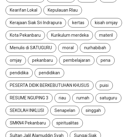
Kearifan Lokal
Kepulauan RIau
Kerajaan Siak Sri Indrapura
kertas
kisah omjay
Kota Pekanbaru
Kurikulum merdeka
materil
Menulis di SATUGURU
moral
nurhabibah
omjay
pekanbaru
pembelajaran
pena
pendidika
pendidikan
PESERTA DIDIK BERKEBUTUHAN KHUSUS
puisi
RESUME NGUPING 3
riau
rumah
satuguru
SEKOLAH INKLUSI
Senapelan
singgah
SMKN4 Pekanbaru
spiritualitas
Sultan Jalil Alamuddin Syah
Sungai Siak