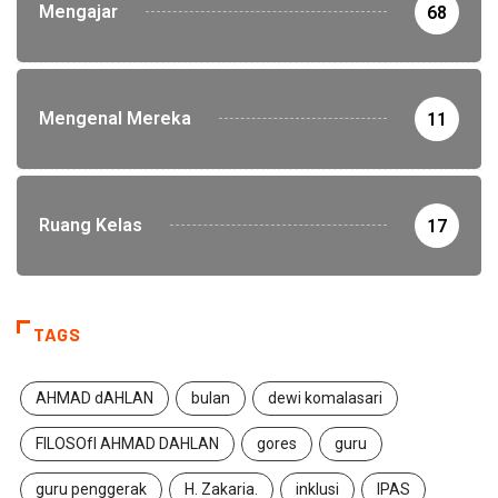
Mengajar
68
Mengenal Mereka
11
Ruang Kelas
17
TAGS
AHMAD dAHLAN
bulan
dewi komalasari
FILOSOfI AHMAD DAHLAN
gores
guru
guru penggerak
H. Zakaria.
inklusi
IPAS