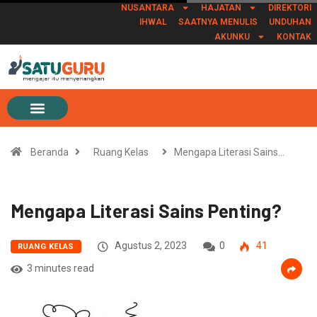
NUSANTARA
HAJATAN
DIREKTORI
IHWAL
SAATNYA MENULIS
UNDUHAN
AKUNKU
KONTAK
Beranda
Ruang Kelas
Mengapa Literasi Sains…
Mengapa Literasi Sains Penting?
Agustus 2, 2023
0
41
RUANG KELAS
3 minutes read