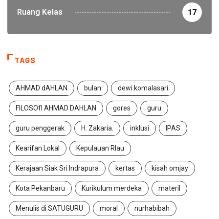
Ruang Kelas
17
TAGS
AHMAD dAHLAN
bulan
dewi komalasari
FILOSOfI AHMAD DAHLAN
gores
guru
guru penggerak
H. Zakaria.
inklusi
IPAS
Kearifan Lokal
Kepulauan RIau
Kerajaan Siak Sri Indrapura
kertas
kisah omjay
Kota Pekanbaru
Kurikulum merdeka
materil
Menulis di SATUGURU
moral
nurhabibah