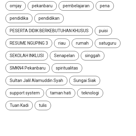
omjay
pekanbaru
pembelajaran
pena
pendidika
pendidikan
PESERTA DIDIK BERKEBUTUHAN KHUSUS
puisi
RESUME NGUPING 3
riau
rumah
satuguru
SEKOLAH INKLUSI
Senapelan
singgah
SMKN4 Pekanbaru
spiritualitas
Sultan Jalil Alamuddin Syah
Sungai Siak
support system
taman hati
teknologi
Tuan Kadi
tulis