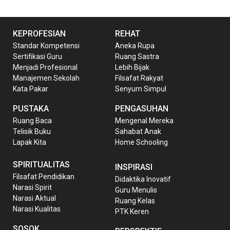
KEPROFESIAN
REHAT
Standar Kompetensi
Aneka Rupa
Sertifikasi Guru
Ruang Sastra
Menjadi Profesional
Lebih Bijak
Manajemen Sekolah
Filsafat Rakyat
Kata Pakar
Senyum Simpul
PUSTAKA
PENGASUHAN
Ruang Baca
Mengenal Mereka
Telisik Buku
Sahabat Anak
Lapak Kita
Home Schooling
SPIRITUALITAS
INSPIRASI
Filsafat Pendidikan
Didaktika Inovatif
Narasi Spirit
Guru Menulis
Narasi Aktual
Ruang Kelas
Narasi Kualitas
PTK Keren
SOSOK