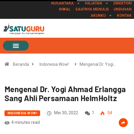
NUSANTARA
HAJATAN
DIREKTORI
IHWAL
SAATNYA MENULIS
UNDUHAN
AKUNKU
KONTAK
Beranda
Indonesia Wow!
Mengenal Dr. Yogi…
Mengenal Dr. Yogi Ahmad Erlangga
Sang Ahli Persamaan HelmHoltz
Mei 30, 2022
1
54
INDONESIA WOW!
4 minutes read