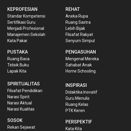
KEPROFESIAN
REHAT
Standar Kompetensi
Aneka Rupa
Sertifikasi Guru
Ruang Sastra
Menjadi Profesional
Lebih Bijak
Manajemen Sekolah
Filsafat Rakyat
Kata Pakar
Senyum Simpul
PUSTAKA
PENGASUHAN
Ruang Baca
Mengenal Mereka
Telisik Buku
Sahabat Anak
Lapak Kita
Home Schooling
SPIRITUALITAS
INSPIRASI
Filsafat Pendidikan
Didaktika Inovatif
Narasi Spirit
Guru Menulis
Narasi Aktual
Ruang Kelas
Narasi Kualitas
PTK Keren
SOSOK
PERSPEKTIF
Rekan Sejawat
Kata Kita