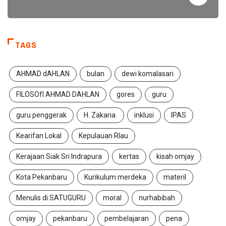
TAGS
AHMAD dAHLAN
bulan
dewi komalasari
FILOSOfI AHMAD DAHLAN
gores
guru
guru penggerak
H. Zakaria.
inklusi
IPAS
Kearifan Lokal
Kepulauan RIau
Kerajaan Siak Sri Indrapura
kertas
kisah omjay
Kota Pekanbaru
Kurikulum merdeka
materil
Menulis di SATUGURU
moral
nurhabibah
omjay
pekanbaru
pembelajaran
pena