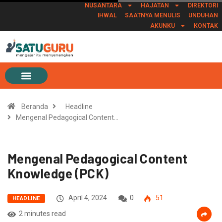
NUSANTARA
HAJATAN
DIREKTORI
IHWAL
SAATNYA MENULIS
UNDUHAN
AKUNKU
KONTAK
Beranda
Headline
Mengenal Pedagogical Content…
Mengenal Pedagogical Content
Knowledge (PCK)
April 4, 2024
0
51
HEADLINE
2 minutes read