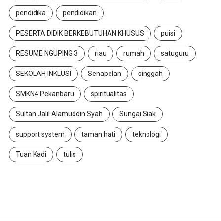
pendidika
pendidikan
PESERTA DIDIK BERKEBUTUHAN KHUSUS
puisi
RESUME NGUPING 3
riau
rumah
satuguru
SEKOLAH INKLUSI
Senapelan
singgah
SMKN4 Pekanbaru
spiritualitas
Sultan Jalil Alamuddin Syah
Sungai Siak
support system
taman hati
teknologi
Tuan Kadi
tulis