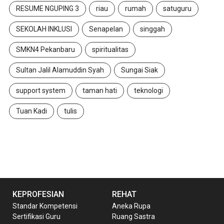
RESUME NGUPING 3
riau
rumah
satuguru
SEKOLAH INKLUSI
Senapelan
singgah
SMKN4 Pekanbaru
spiritualitas
Sultan Jalil Alamuddin Syah
Sungai Siak
support system
taman hati
teknologi
Tuan Kadi
tulis
KEPROFESIAN
REHAT
Standar Kompetensi
Aneka Rupa
Sertifikasi Guru
Ruang Sastra