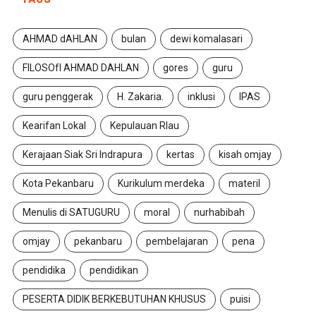
AHMAD dAHLAN
bulan
dewi komalasari
FILOSOfI AHMAD DAHLAN
gores
guru
guru penggerak
H. Zakaria.
inklusi
IPAS
Kearifan Lokal
Kepulauan RIau
Kerajaan Siak Sri Indrapura
kertas
kisah omjay
Kota Pekanbaru
Kurikulum merdeka
materil
Menulis di SATUGURU
moral
nurhabibah
omjay
pekanbaru
pembelajaran
pena
pendidika
pendidikan
PESERTA DIDIK BERKEBUTUHAN KHUSUS
puisi