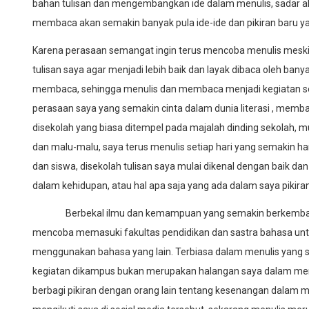
bahan tulisan dan mengembangkan ide dalam menulis, sadar
membaca akan semakin banyak pula ide-ide dan pikiran baru ya
Karena perasaan semangat ingin terus mencoba menulis meski 
tulisan saya agar menjadi lebih baik dan layak dibaca oleh ba
membaca, sehingga menulis dan membaca menjadi kegiatan seha
perasaan saya yang semakin cinta dalam dunia literasi , memb
disekolah yang biasa ditempel pada majalah dinding sekolah, mul
dan malu-malu, saya terus menulis setiap hari yang semakin ha
dan siswa, disekolah tulisan saya mulai dikenal dengan baik 
dalam kehidupan, atau hal apa saja yang ada dalam saya pikira
Berbekal ilmu dan kemampuan yang semakin berkembang da
mencoba memasuki fakultas pendidikan dan sastra bahasa untu
menggunakan bahasa yang lain. Terbiasa dalam menulis yang s
kegiatan dikampus bukan merupakan halangan saya dalam menuli
berbagi pikiran dengan orang lain tentang kesenangan dalam 