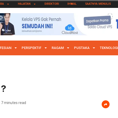
ARA
HAJATAN
DIREKTORI
IHWAL
SAATNYA MENULIS
FESIAN
PERSPEKTIF
RAGAM
PUSTAKA
TEKNOLOG
 ?
7 minutes read