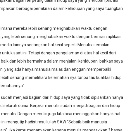
rupakan bagian terpeting dalam hidup saya yang merubah pribadi
ampaikan berbagai pemikiran dalam kehidupan yang saya tuangkan
, dimana mereka lebih senang menghabiskan waktu dengan
 yang lebih senang menghabiskan waktu dengan bermain aplikasi
edia lainnya sedangkan hal kecil seperti Menulis semakin
untuk saat ini. Tetapi dengan pengalaman di atas hal kecil dari
baik dan lebih bermakna dalam menjalani kehidupan. bahkan saya
pan, yang ada hanya manusia malas dan enggan memperbaiki
ia lebih senang memelihara kelemahan nya tanpa tau kualitas hidup
kelemahannya”.
 sudah menjadi bagian dari hidup saya yang tidak dipisahkan hanya
seluruh dunia. Berpikir menulis sudah menjadi bagian dari hidup
 menulis. Dengan menulis juga kita bisa meninggalkan banyak hal
 ini mengutip hadist rasullullah SAW “Sebaik-baik manusia
lain”, jika kamu menanyakan kenapa menulis mengasyikan ? hanya