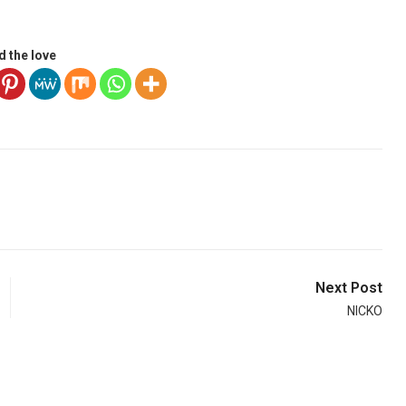
d the love
Next Post
NICKO