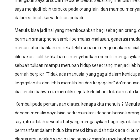
mengikuti saya di social media tersebut, sekarang menulis me
saya menjadi lebih terbuka pada orang lain, dan mampu meny
dalam sebuah karya tulisan pribadi.
Menulis bisa jadi hal yang membosankan bagi sebagian orang
bermain smartphone sambil bermalas-malasan, generasi muda
menari, atau bahkan mereka lebih senang menggunakan social m
dilupakan, sulit ketika harus menyebutkan menulis mengasyikan 
sebuah tulisan mampu merubah hidup seseorang menjadi lebih 
pernah berpikir “Tidak ada manusia yang gagal dalam kehidu
kegagalan itu dan lebih memilih lari dari kegagalan” da“manus
dia sendiri bahwa dia memiliki sejuta kelebihan di dalam satu 
Kembali pada pertanyaan diatas, kenapa kita menulis ? Menulis
dengan menulis saya bisa berkomunikasi dengan banyak orang di
saya, itu adalah sesuatu hal yang mengasyikan bagi saya dalam
bermanfaat dalam hidup kita meski kita sudah tidak ada di bumi
diantaramu adalah yang paling banyak manfaatnya bagi orang 