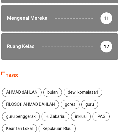
Mengenal Mereka
11
Ruang Kelas
17
TAGS
AHMAD dAHLAN
bulan
dewi komalasari
FILOSOfI AHMAD DAHLAN
gores
guru
guru penggerak
H. Zakaria.
inklusi
IPAS
Kearifan Lokal
Kepulauan RIau