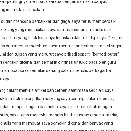
 akan pentingnya membaca karena dengan semakin banyak
ng ingin kita sampaikan.
sudah mencoba berkali-kali dan gagal saya terus memperbaiki
nyak orang yang menjadikan saya semakin senang menulis dan
ri-hari yang tidak bisa saya lepaskan dalam hidup saya. Dengan
aca dan menulis membuat saya menuliskan berbagai artikel ringan
ai dari tulisan yang menurut saya pribadi seperti “komedi putar”
ri semakin dikenal dan semakin diminati untuk dibaca oleh guru
dan membuat saya semakin senang dalam menulis berbagai hal
n saya.
lam menulis artikel dan cerpen saat masa sekolah, saya
k kembali melanjutkan hal yang saya senangi dalam menulis,
udah menjadi bagian dari hidup saya meskipun sibuk dengan
s, saya terus mencoba menulis hal-hal ringan di social media,
menulis yang membuat saya semakin dikenal dan banyak yang