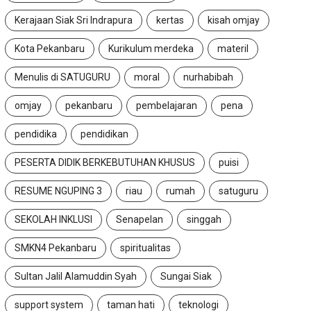
Kerajaan Siak Sri Indrapura
kertas
kisah omjay
Kota Pekanbaru
Kurikulum merdeka
materil
Menulis di SATUGURU
moral
nurhabibah
omjay
pekanbaru
pembelajaran
pena
pendidika
pendidikan
PESERTA DIDIK BERKEBUTUHAN KHUSUS
puisi
RESUME NGUPING 3
riau
rumah
satuguru
SEKOLAH INKLUSI
Senapelan
singgah
SMKN4 Pekanbaru
spiritualitas
Sultan Jalil Alamuddin Syah
Sungai Siak
support system
taman hati
teknologi