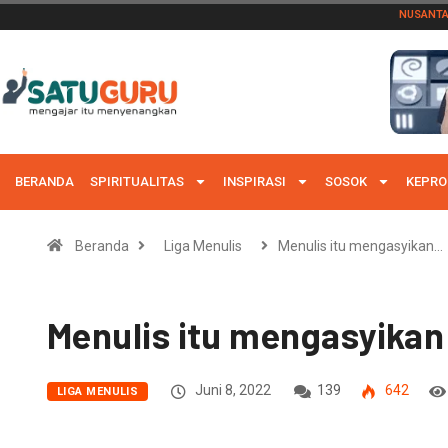
NUSANT
BERANDA
SPIRITUALITAS
INSPIRASI
SOSOK
KEPRO
Beranda
Liga Menulis
Menulis itu mengasyikan…
Menulis itu mengasyikan
Juni 8, 2022
139
642
LIGA MENULIS