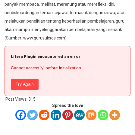
banyak membaca, melihat, merenung atau merefleksi diri,
berdiskusi dengan teman sejawat termasuk dengan siswa, atau
melakukan penelitian tentang keberhasilan pembelajaran, guru
akan mampu menyelenggarakan pembelajaran yang menarik.
(Sumber:
www.gurusukses.com
)
Litera Plugin encountered an error
Cannot access 'y' before initialization
Try Again
Post Views:
315
Spread the love