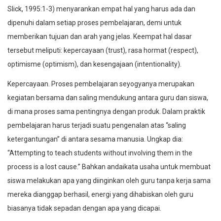
Slick, 1995:1-3) menyarankan empat hal yang harus ada dan
dipenuhi dalam setiap proses pembelajaran, demi untuk
memberikan tujuan dan arah yang jelas. Keempat hal dasar
tersebut meliputi: kepercayaan (trust), rasa hormat (respect),
optimisme (optimism), dan kesengajaan (intentionality).
Kepercayaan. Proses pembelajaran seyogyanya merupakan
kegiatan bersama dan saling mendukung antara guru dan siswa,
di mana proses sama pentingnya dengan produk. Dalam praktik
pembelajaran harus terjadi suatu pengenalan atas “saling
ketergantungan” di antara sesama manusia. Ungkap dia:
“Attempting to teach students without involving them in the
process is a lost cause.” Bahkan andaikata usaha untuk membuat
siswa melakukan apa yang diinginkan oleh guru tanpa kerja sama
mereka dianggap berhasil, energi yang dihabiskan oleh guru
biasanya tidak sepadan dengan apa yang dicapai.