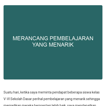
Suatu hari, ketika saya meminta pendapat beberapa siswa kelas
V-VI Sekolah Dasar perihal pembelajaran yang menarik sehingga
menjadikan mereka berprestasi lebih baik, saya mendapatkan