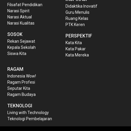
Filsafat Pendidikan
Didaktika Inovatif
Narasi Spirit
Guru Menulis
Narasi Aktual
Ruang Kelas
Narasi Kualitas
PTK Keren
SOSOK
PERSPEKTIF
Rekan Sejawat
Kata Kita
Kepala Sekolah
Kata Pakar
Siswa Kita
Kata Mereka
RAGAM
Indonesia Wow!
Ragam Profesi
Seputar Kita
Ragam Budaya
TEKNOLOGI
Living with Technology
Teknologi Pembelajaran