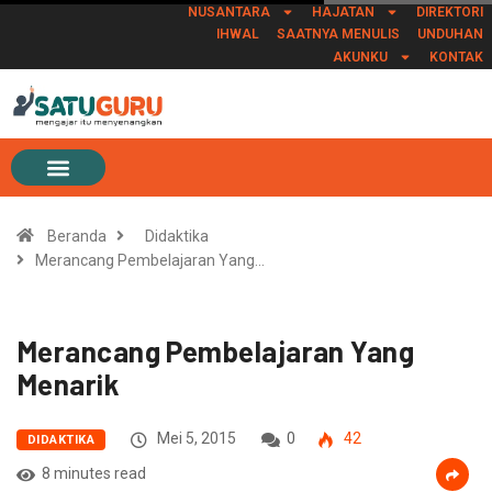
NUSANTARA
HAJATAN
DIREKTORI
IHWAL
SAATNYA MENULIS
UNDUHAN
AKUNKU
KONTAK
Beranda
Didaktika
Merancang Pembelajaran Yang…
Merancang Pembelajaran Yang
Menarik
Mei 5, 2015
0
42
DIDAKTIKA
8 minutes read