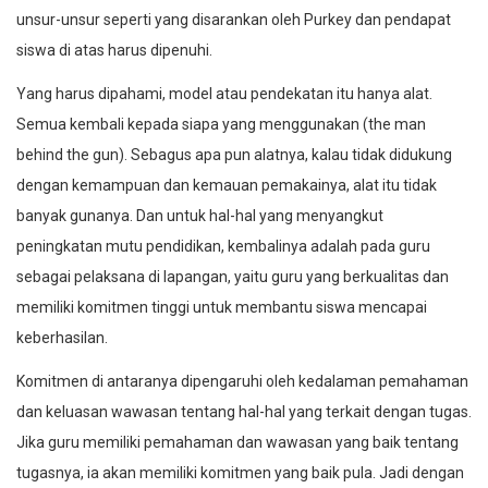
unsur-unsur seperti yang disarankan oleh Purkey dan pendapat
siswa di atas harus dipenuhi.
Yang harus dipahami, model atau pendekatan itu hanya alat.
Semua kembali kepada siapa yang menggunakan (the man
behind the gun). Sebagus apa pun alatnya, kalau tidak didukung
dengan kemampuan dan kemauan pemakainya, alat itu tidak
banyak gunanya. Dan untuk hal-hal yang menyangkut
peningkatan mutu pendidikan, kembalinya adalah pada guru
sebagai pelaksana di lapangan, yaitu guru yang berkualitas dan
memiliki komitmen tinggi untuk membantu siswa mencapai
keberhasilan.
Komitmen di antaranya dipengaruhi oleh kedalaman pemahaman
dan keluasan wawasan tentang hal-hal yang terkait dengan tugas.
Jika guru memiliki pemahaman dan wawasan yang baik tentang
tugasnya, ia akan memiliki komitmen yang baik pula. Jadi dengan