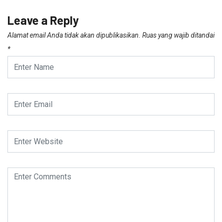
Leave a Reply
Alamat email Anda tidak akan dipublikasikan.
Ruas yang wajib ditandai
*