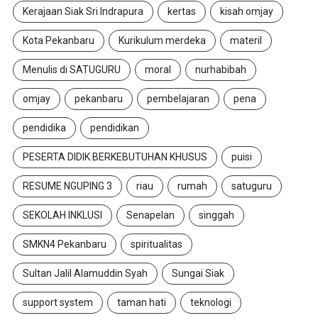
Kerajaan Siak Sri Indrapura
kertas
kisah omjay
Kota Pekanbaru
Kurikulum merdeka
materil
Menulis di SATUGURU
moral
nurhabibah
omjay
pekanbaru
pembelajaran
pena
pendidika
pendidikan
PESERTA DIDIK BERKEBUTUHAN KHUSUS
puisi
RESUME NGUPING 3
riau
rumah
satuguru
SEKOLAH INKLUSI
Senapelan
singgah
SMKN4 Pekanbaru
spiritualitas
Sultan Jalil Alamuddin Syah
Sungai Siak
support system
taman hati
teknologi