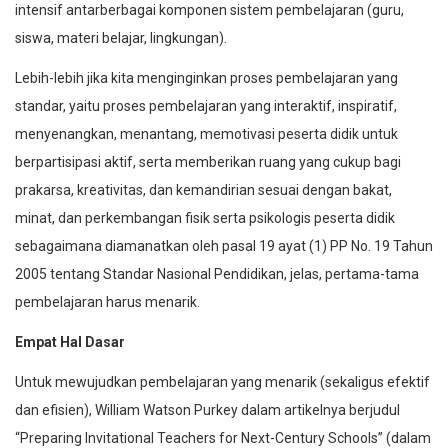
intensif antarberbagai komponen sistem pembelajaran (guru,
siswa, materi belajar, lingkungan).
Lebih-lebih jika kita menginginkan proses pembelajaran yang
standar, yaitu proses pembelajaran yang interaktif, inspiratif,
menyenangkan, menantang, memotivasi peserta didik untuk
berpartisipasi aktif, serta memberikan ruang yang cukup bagi
prakarsa, kreativitas, dan kemandirian sesuai dengan bakat,
minat, dan perkembangan fisik serta psikologis peserta didik
sebagaimana diamanatkan oleh pasal 19 ayat (1) PP No. 19 Tahun
2005 tentang Standar Nasional Pendidikan, jelas, pertama-tama
pembelajaran harus menarik.
Empat Hal Dasar
Untuk mewujudkan pembelajaran yang menarik (sekaligus efektif
dan efisien), William Watson Purkey dalam artikelnya berjudul
“Preparing Invitational Teachers for Next-Century Schools” (dalam