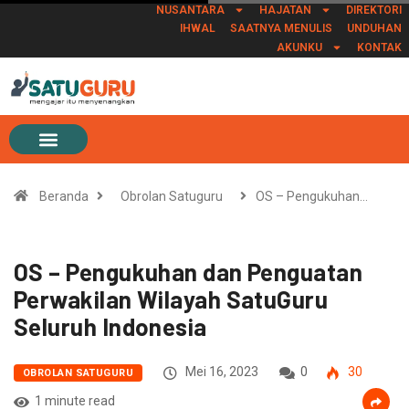
NUSANTARA
HAJATAN
DIREKTORI
IHWAL
SAATNYA MENULIS
UNDUHAN
AKUNKU
KONTAK
Beranda
Obrolan Satuguru
OS – Pengukuhan…
OS – Pengukuhan dan Penguatan
Perwakilan Wilayah SatuGuru
Seluruh Indonesia
Mei 16, 2023
0
30
OBROLAN SATUGURU
1 minute read