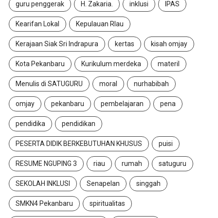
guru penggerak
H. Zakaria.
inklusi
IPAS
Kearifan Lokal
Kepulauan RIau
Kerajaan Siak Sri Indrapura
kertas
kisah omjay
Kota Pekanbaru
Kurikulum merdeka
materil
Menulis di SATUGURU
moral
nurhabibah
omjay
pekanbaru
pembelajaran
pena
pendidika
pendidikan
PESERTA DIDIK BERKEBUTUHAN KHUSUS
puisi
RESUME NGUPING 3
riau
rumah
satuguru
SEKOLAH INKLUSI
Senapelan
singgah
SMKN4 Pekanbaru
spiritualitas