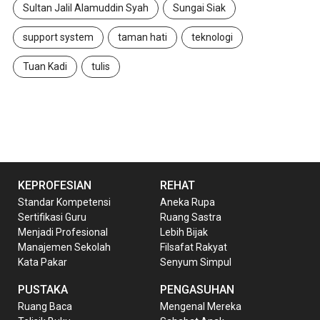
Sultan Jalil Alamuddin Syah
Sungai Siak
support system
taman hati
teknologi
Tuan Kadi
tulis
KEPROFESIAN
REHAT
Standar Kompetensi
Aneka Rupa
Sertifikasi Guru
Ruang Sastra
Menjadi Profesional
Lebih Bijak
Manajemen Sekolah
Filsafat Rakyat
Kata Pakar
Senyum Simpul
PUSTAKA
PENGASUHAN
Ruang Baca
Mengenal Mereka