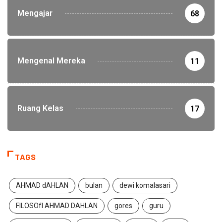
Mengajar
68
Mengenal Mereka
11
Ruang Kelas
17
TAGS
AHMAD dAHLAN
bulan
dewi komalasari
FILOSOfI AHMAD DAHLAN
gores
guru