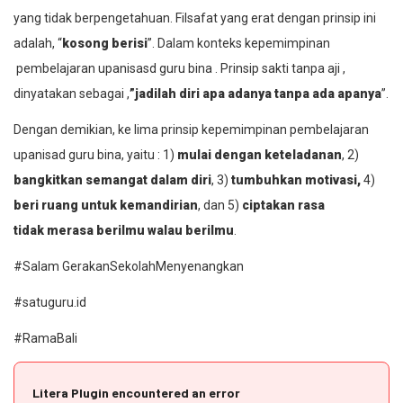
yang tidak berpengetahuan. Filsafat yang erat dengan prinsip ini
adalah, “
kosong berisi
”. Dalam konteks kepemimpinan
pembelajaran
upanisasd guru bina
. Prinsip
sakti tanpa aji
,
dinyatakan sebagai ,
”jadilah diri apa adanya tanpa ada apanya
”.
Dengan demikian, ke lima prinsip kepemimpinan pembelajaran
upanisad guru bina,
yaitu : 1)
mulai dengan keteladanan
, 2)
bangkitkan semangat dalam diri
, 3)
tumbuhkan motivasi,
4)
beri ruang untuk kemandirian
, dan 5)
ciptakan rasa
tidak
merasa berilmu walau berilmu
.
#Salam GerakanSekolahMenyenangkan
#satuguru.id
#RamaBali
Litera Plugin encountered an error