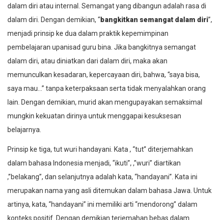
dalam diri atau internal. Semangat yang dibangun adalah rasa di
dalam diri. Dengan demikian, “
bangkitkan semangat dalam diri
”,
menjadi prinsip ke dua dalam praktik kepemimpinan
pembelajaran
upanisad guru bina
. Jika bangkitnya semangat
dalam diri, atau diniatkan dari dalam diri, maka akan
memunculkan kesadaran, kepercayaan diri, bahwa, “saya bisa,
saya mau…” tanpa keterpaksaan serta tidak menyalahkan orang
lain. Dengan demikian, murid akan mengupayakan semaksimal
mungkin kekuatan dirinya untuk menggapai kesuksesan
belajarnya.
Prinsip ke tiga,
tut wuri handayani.
Kata , “
tut”
diterjemahkan
dalam bahasa Indonesia menjadi, “ikuti”, ,”
wuri”
diartikan
,”belakang”
,
dan selanjutnya adalah kata, “
h
andayani
”. Kata ini
merupakan nama yang asli ditemukan dalam bahasa Jawa. Untuk
artinya, kata, “
h
andayani
” ini memiliki arti “mendorong” dalam
konteks positif. Dengan demikian terjemahan bebas dalam