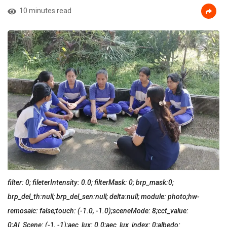
10 minutes read
filter: 0; fileterIntensity: 0.0; filterMask: 0; brp_mask:0;
brp_del_th:null; brp_del_sen:null; delta:null; module: photo;hw-
remosaic: false;touch: (-1.0, -1.0);sceneMode: 8;cct_value:
0;AI_Scene: (-1, -1);aec_lux: 0.0;aec_lux_index: 0;albedo: