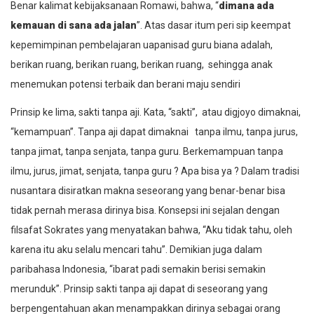
Benar kalimat kebijaksanaan Romawi, bahwa, “
dimana ada
kemauan di sana ada jalan
”
. Atas dasar itum peri sip keempat
kepemimpinan pembelajaran
uapanisad guru biana
adalah,
berikan ruang, berikan ruang, berikan ruang, sehingga anak
menemukan potensi terbaik dan berani maju sendiri
Prinsip ke lima,
sakti tanpa aji
. Kata, “
sakti”,
atau
digjoyo
dimaknai,
“kemampuan”.
Tanpa aji
dapat dimaknai tanpa ilmu, tanpa jurus,
tanpa jimat, tanpa senjata, tanpa guru. Berkemampuan tanpa
ilmu, jurus, jimat, senjata, tanpa guru ? Apa bisa ya ? Dalam tradisi
nusantara disiratkan makna seseorang yang benar-benar bisa
tidak pernah merasa dirinya bisa. Konsepsi ini sejalan dengan
filsafat Sokrates yang menyatakan bahwa, “Aku tidak tahu, oleh
karena itu aku selalu mencari tahu”. Demikian juga dalam
paribahasa Indonesia, “ibarat padi semakin berisi semakin
merunduk”. Prinsip
sakti tanpa aji
dapat di seseorang yang
berpengentahuan akan menampakkan dirinya sebagai orang