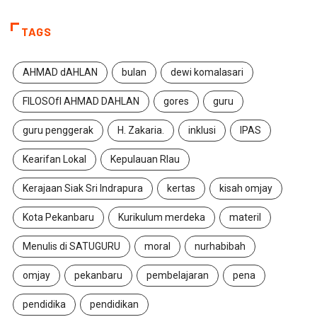
TAGS
AHMAD dAHLAN
bulan
dewi komalasari
FILOSOfI AHMAD DAHLAN
gores
guru
guru penggerak
H. Zakaria.
inklusi
IPAS
Kearifan Lokal
Kepulauan RIau
Kerajaan Siak Sri Indrapura
kertas
kisah omjay
Kota Pekanbaru
Kurikulum merdeka
materil
Menulis di SATUGURU
moral
nurhabibah
omjay
pekanbaru
pembelajaran
pena
pendidika
pendidikan