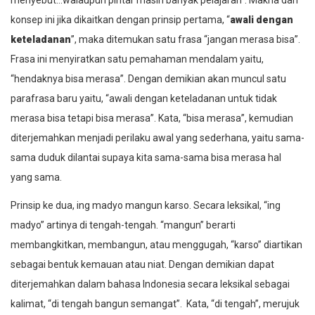
konsep ini jika dikaitkan dengan prinsip pertama, “
awali dengan
keteladanan
”, maka ditemukan satu frasa “jangan merasa bisa”.
Frasa ini menyiratkan satu pemahaman mendalam yaitu,
“hendaknya bisa merasa”. Dengan demikian akan muncul satu
parafrasa baru yaitu, “awali dengan keteladanan untuk tidak
merasa bisa tetapi bisa merasa”. Kata, “bisa merasa”, kemudian
diterjemahkan menjadi perilaku awal yang sederhana, yaitu sama-
sama duduk dilantai supaya kita sama-sama bisa merasa hal
yang sama.
Prinsip ke dua,
ing madyo mangun karso.
Secara leksikal, “i
ng
madyo
” artinya di tengah-tengah. “
m
angun
” berarti
membangkitkan, membangun, atau menggugah, “
k
arso
” diartikan
sebagai bentuk kemauan atau niat. Dengan demikian dapat
diterjemahkan dalam bahasa Indonesia secara leksikal sebagai
kalimat, “di tengah bangun semangat”. Kata, “di tengah”, merujuk