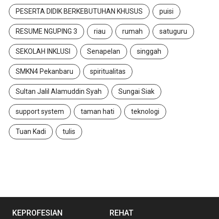
PESERTA DIDIK BERKEBUTUHAN KHUSUS
puisi
RESUME NGUPING 3
riau
rumah
satuguru
SEKOLAH INKLUSI
Senapelan
singgah
SMKN4 Pekanbaru
spiritualitas
Sultan Jalil Alamuddin Syah
Sungai Siak
support system
taman hati
teknologi
Tuan Kadi
tulis
KEPROFESIAN
REHAT