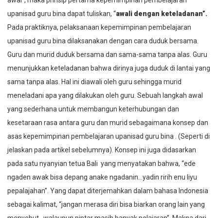
upanisad guru bina
dapat tuliskan, “
awali dengan keteladanan”.
Pada praktiknya, pelaksanaan kepemimpinan pembelajaran
upanisad guru bina
dilaksanakan dengan cara duduk bersama.
Guru dan murid duduk bersama dan sama-sama tanpa alas. Guru
menunjukkan keteladanan bahwa dirinya juga duduk di lantai yang
sama tanpa alas. Hal ini diawali oleh guru sehingga murid
meneladani apa yang dilakukan oleh guru. Sebuah langkah awal
yang sederhana untuk membangun keterhubungan dan
kesetaraan rasa antara guru dan murid sebagaimana konsep dan
asas kepemimpinan pembelajaran
upanisad guru bina
. (Seperti di
jelaskan pada artikel sebelumnya). Konsep ini juga didasarkan
pada satu nyanyian
tetua
Bali yang menyatakan bahwa, “
ede
ngaden awak bisa depang anake ngadanin…yadin ririh enu liyu
pepalajahan”.
Yang dapat diterjemahkan dalam bahasa Indonesia
sebagai kalimat, “jangan merasa diri bisa biarkan orang lain yang
menyebut…walaupun pintar masih banyak pelajaran”. Makna dari