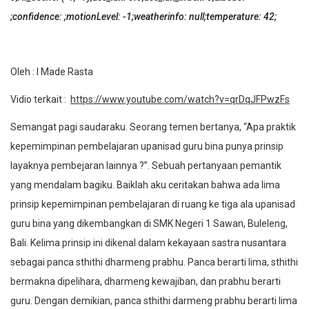
;confidence: ;motionLevel: -1;weatherinfo: null;temperature: 42;
Oleh : I Made Rasta
Vidio terkait :
https://www.youtube.com/watch?v=qrDqJFPwzFs
Semangat pagi saudaraku. Seorang temen bertanya, “Apa praktik
kepemimpinan pembelajaran
upanisad guru bina
punya prinsip
layaknya pembejaran lainnya ?”. Sebuah pertanyaan pemantik
yang mendalam bagiku. Baiklah aku ceritakan bahwa ada lima
prinsip kepemimpinan pembelajaran di ruang ke tiga ala
upanisad
guru bina
yang dikembangkan di SMK Negeri 1 Sawan, Buleleng,
Bali. Kelima prinsip ini dikenal dalam kekayaan sastra nusantara
sebagai
panca sthithi dharmeng prabhu. Panca
berarti lima,
sthithi
bermakna dipelihara,
dharmeng
kewajiban
,
dan
prabhu
berarti
guru
.
Dengan demikian,
panca sthithi darmeng prabhu
berarti lima