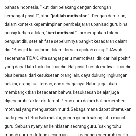
bahasa Indonesia, “ikuti dari belakang dengan dorongan
semangat positif”, atau “
jadilah motivator
”. Dengan demikian,
dalam konteks kepemimpinan pembelajaran
upanisad guru bina
prinsip ketiga adalah, “
beri
motivasi
”.
Ini merupakan faktor
penguat diri, setelah fase sebelumnya bangkit kesadaran dalam
diri. “Bangkit kesadaran dalam diri saja apakah cukup? JAwab
sederhana TIDAK. Kita sangat perlu memotivasi diri dari hal positif
yang dapat kita tarik dari luar diri. Hal positif untuk motivasi luar diri
bisa berasal dari kesuksesan orang lain, daya dukung lingkungan
belajar, orang tua, teman, dan sebagainya. Hal ini juga akan
membangkitkan kesadaran bahwa, kesuksesan belajar juga
dipengaruhi faktor eksternal. Peran guru dalam hal ini memberi
motivasi yang menguatkan murid. Sebagaimana dapat ditemukan
pada pesan tetua Bali melalui,
pupuh ginanti saking tuhu manah
guru
. Sebuah nyanyian keihklasan seorang guru, “
saking tuhu
manah guru, mituturin cening jani, ……, keanggen ngeruruh merta,