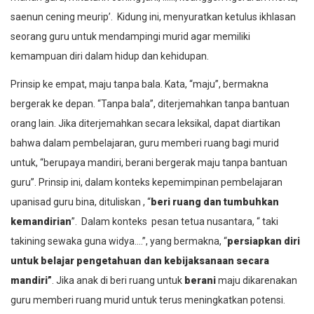
saenun cening meurip’. Kidung
ini, menyuratkan ketulus ikhlasan
seorang guru untuk mendampingi murid agar memiliki
kemampuan diri dalam hidup dan kehidupan.
Prinsip ke empat,
maju tanpa bala
. Kata, “
maju
”, bermakna
bergerak ke depan. “
Tanpa bala
”, diterjemahkan tanpa bantuan
orang lain. Jika diterjemahkan secara leksikal, dapat diartikan
bahwa dalam pembelajaran, guru memberi ruang bagi murid
untuk, “berupaya mandiri, berani bergerak maju tanpa bantuan
guru”. Prinsip ini, dalam konteks kepemimpinan pembelajaran
upanisad guru bina, dituliskan , “
beri ruang dan
tumbuhkan
kemandirian
”.
Dalam konteks pesan tetua nusantara, “
taki
takining sewaka guna widya….”,
yang bermakna, “
persiapkan diri
untuk belajar pengetahuan dan kebijaksanaan secara
mandiri”
. Jika anak di beri ruang untuk
berani
maju dikarenakan
guru memberi ruang murid untuk terus meningkatkan potensi.