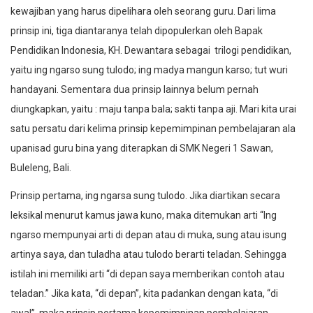
kewajiban yang harus dipelihara oleh seorang guru. Dari lima
prinsip ini, tiga diantaranya telah dipopulerkan oleh Bapak
Pendidikan Indonesia, KH. Dewantara sebagai trilogi pendidikan,
yaitu
ing ngarso sung tulodo; ing madya mangun karso; tut wuri
handayani.
Sementara dua prinsip lainnya belum pernah
diungkapkan, yaitu :
maju tanpa bala; sakti tanpa aji
. Mari kita urai
satu persatu dari kelima prinsip kepemimpinan pembelajaran ala
upanisad guru bina
yang diterapkan di SMK Negeri 1 Sawan,
Buleleng, Bali.
Prinsip pertama,
ing ngarsa sung tulodo.
Jika diartikan secara
leksikal menurut kamus jawa kuno, maka ditemukan arti “Ing
ngarso mempunyai arti di depan atau di muka, sung atau isung
artinya saya, dan tuladha atau tulodo berarti teladan. Sehingga
istilah ini memiliki arti “di depan saya memberikan contoh atau
teladan.” Jika kata, “di depan”, kita padankan dengan kata, “di
awal”, maka prinsip pertama kepemimpinan pembelajaran