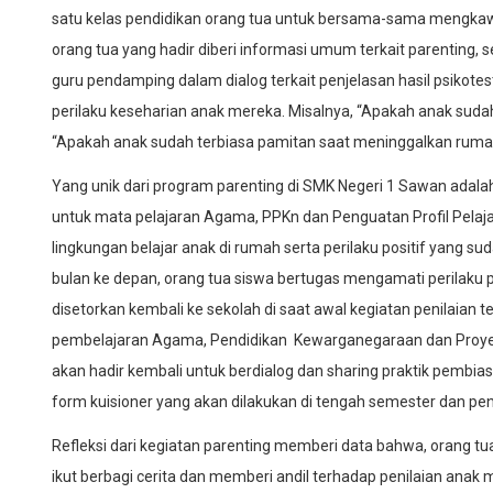
satu kelas pendidikan orang tua untuk bersama-sama mengkawa
orang tua yang hadir diberi informasi umum terkait parenting, se
guru pendamping dalam dialog terkait penjelasan hasil psikotes
perilaku keseharian anak mereka. Misalnya, “Apakah anak sudah
“Apakah anak sudah terbiasa pamitan saat meninggalkan rumah
Yang unik dari program parenting di SMK Negeri 1 Sawan adala
untuk mata pelajaran Agama, PPKn dan Penguatan Profil Pelajar 
lingkungan belajar anak di rumah serta perilaku positif yang s
bulan ke depan, orang tua siswa bertugas mengamati perilaku p
disetorkan kembali ke sekolah di saat awal kegiatan penilaian t
pembelajaran Agama, Pendidikan Kewarganegaraan dan Proyek P
akan hadir kembali untuk berdialog dan sharing praktik pembias
form kuisioner yang akan dilakukan di tengah semester dan peni
Refleksi dari kegiatan parenting memberi data bahwa, orang tu
ikut berbagi cerita dan memberi andil terhadap penilaian anak m