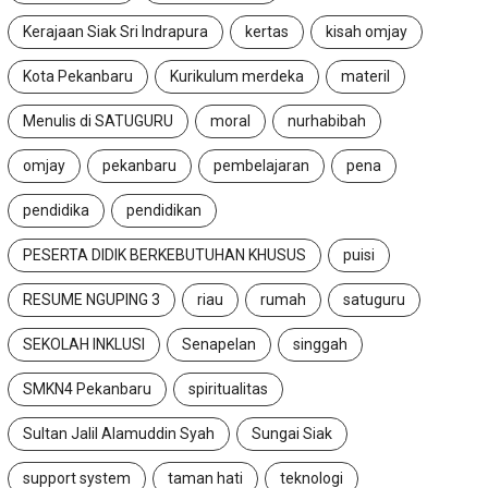
Kerajaan Siak Sri Indrapura
kertas
kisah omjay
Kota Pekanbaru
Kurikulum merdeka
materil
Menulis di SATUGURU
moral
nurhabibah
omjay
pekanbaru
pembelajaran
pena
pendidika
pendidikan
PESERTA DIDIK BERKEBUTUHAN KHUSUS
puisi
RESUME NGUPING 3
riau
rumah
satuguru
SEKOLAH INKLUSI
Senapelan
singgah
SMKN4 Pekanbaru
spiritualitas
Sultan Jalil Alamuddin Syah
Sungai Siak
support system
taman hati
teknologi