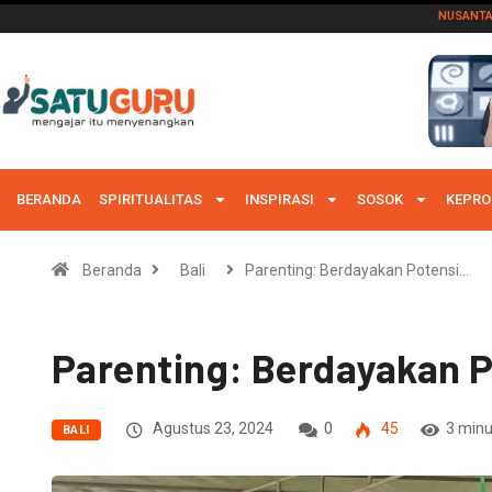
NUSANT
BERANDA
SPIRITUALITAS
INSPIRASI
SOSOK
KEPRO
Beranda
Bali
Parenting: Berdayakan Potensi…
Parenting: Berdayakan P
Agustus 23, 2024
0
45
3 minu
BALI