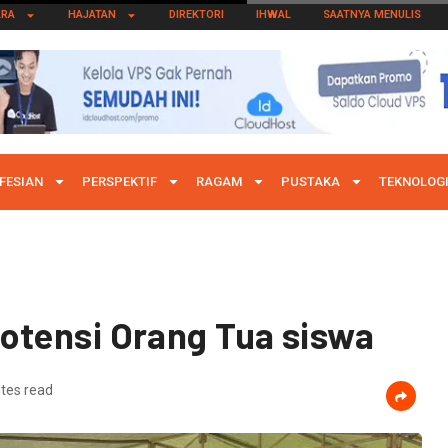
ARA
HAJATAN
DIREKTORI
IHWAL
SAATNYA MENULIS
FESIAN
PERSPEKTIF
RAGAM
PUSTAKA
TEKNOLOG
otensi Orang Tua siswa
tes read