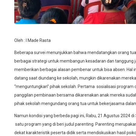
Oleh : I Made Rasta
Beberapa survei menunjukkan bahwa mendatangkan orang tua 
berbagai strategi untuk membangun kesadaran dan tanggung 
memberikan berbagai alasan pembenar untuk bisa absen. Hal in
datang saat diundang ke sekolah, mungkin dikarenakan mereka
“menguntungkan” pihak sekolah. Pertama sosialisasi program
panggilan pembinaan bersama dikarenakan anak mereka sudah di
pihak sekolah mengundang orang tua untuk bekerjasama dalam
Namun kondisi yang berbeda pagi ini, Rabu, 21 Agustus 2024 d
satu program yang di beri judul parenting. Parenting merupa
dekat karakteristik peserta didik serta mendiskusikan hasil psi