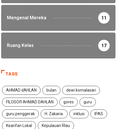
Mengenal Mereka
11
Ruang Kelas
17
TAGS
AHMAD dAHLAN
bulan
dewi komalasari
FILOSOfI AHMAD DAHLAN
gores
guru
guru penggerak
H. Zakaria.
inklusi
IPAS
Kearifan Lokal
Kepulauan RIau