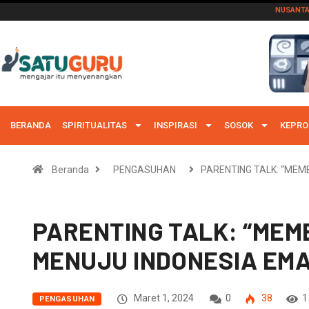
NUSANT
BERANDA
SPIRITUALITAS
INSPIRASI
SOSOK
KEPRO
Beranda
PENGASUHAN
PARENTING TALK: “ME
PARENTING TALK: “ME
MENUJU INDONESIA EMA
Maret 1, 2024
0
38
1
PENGASUHAN