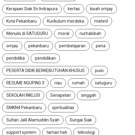
Kerajaan Siak Sri Indrapura
kertas
kisah omjay
Kota Pekanbaru
Kurikulum merdeka
materil
Menulis di SATUGURU
moral
nurhabibah
omjay
pekanbaru
pembelajaran
pena
pendidika
pendidikan
PESERTA DIDIK BERKEBUTUHAN KHUSUS
puisi
RESUME NGUPING 3
riau
rumah
satuguru
SEKOLAH INKLUSI
Senapelan
singgah
SMKN4 Pekanbaru
spiritualitas
Sultan Jalil Alamuddin Syah
Sungai Siak
support system
taman hati
teknologi