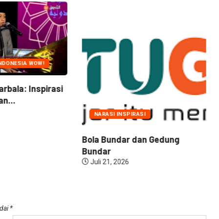
NDONESIA WOW!
arbala: Inspirasi
n...
NARASI INSPIRASI
Bola Bundar dan Gedung
Bundar
Juli 21, 2026
ndai
*