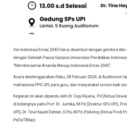
Visi Indonesia Emas 2045 harus disambut dengan gembira dan d
dengan Sekolah Pasca Sarjana Universitas Pendidikan Indones
“Membersamai Ananda Menuju Indonesia Emas 2045”.
Acara diselenggarakan Rabu, 28 Februari 2024, di Auditorium l
mahasiswa PPG UPI, para guru, dan masyarakat umum baik seca
Kegiatan ini akan dipandu oleh Dr. Cepi Riyana, .Pd (Ketua De
di bidangnya yaitu ⁠Prof. Dr. Juntika, M.Pd (Direktur SPs UPI), ⁠P
UPI), Dr. Tina Hayati Dahlan, S.Psi,.M.Pd.,Psikolog (Ketua Prodi P
PeDaTIMas)