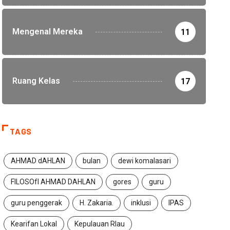
Mengenal Mereka
11
Ruang Kelas
17
TAGS
AHMAD dAHLAN
bulan
dewi komalasari
FILOSOfI AHMAD DAHLAN
gores
guru
guru penggerak
H. Zakaria.
inklusi
IPAS
Kearifan Lokal
Kepulauan RIau