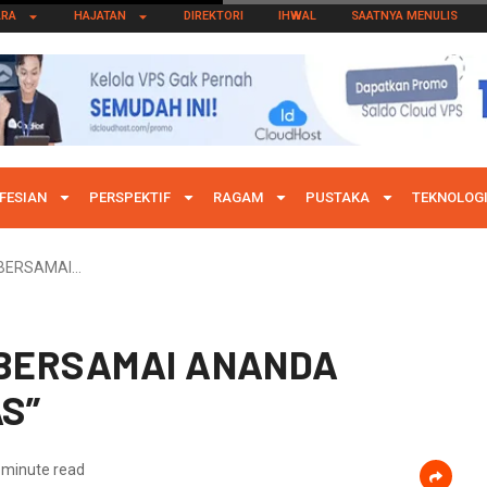
ARA
HAJATAN
DIREKTORI
IHWAL
SAATNYA MENULIS
FESIAN
PERSPEKTIF
RAGAM
PUSTAKA
TEKNOLOG
MBERSAMAI…
MBERSAMAI ANANDA
S”
 minute read