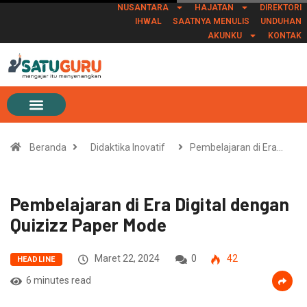
NUSANTARA
HAJATAN
DIREKTORI
IHWAL
SAATNYA MENULIS
UNDUHAN
AKUNKU
KONTAK
Beranda
Didaktika Inovatif
Pembelajaran di Era…
Pembelajaran di Era Digital dengan
Quizizz Paper Mode
Maret 22, 2024
0
42
HEADLINE
6 minutes read