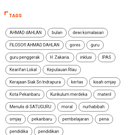
TAGS
AHMAD dAHLAN
bulan
dewi komalasari
FILOSOfI AHMAD DAHLAN
gores
guru
guru penggerak
H. Zakaria.
inklusi
IPAS
Kearifan Lokal
Kepulauan RIau
Kerajaan Siak Sri Indrapura
kertas
kisah omjay
Kota Pekanbaru
Kurikulum merdeka
materil
Menulis di SATUGURU
moral
nurhabibah
omjay
pekanbaru
pembelajaran
pena
pendidika
pendidikan