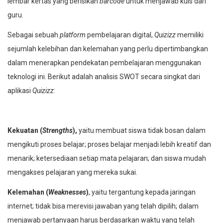
lembar kertas yang berisikan
barcode
untuk menjawab kuis dari
guru.
Sebagai sebuah
platform
pembelajaran digital,
Quizizz
memiliki
sejumlah kelebihan dan kelemahan yang perlu dipertimbangkan
dalam menerapkan pendekatan pembelajaran menggunakan
teknologi ini. Berikut adalah analisis SWOT secara singkat dari
aplikasi
Quizizz
:
Kekuatan (
Strengths
),
yaitu membuat siswa tidak bosan dalam
mengikuti proses belajar; proses belajar menjadi lebih kreatif dan
menarik; ketersediaan setiap mata pelajaran; dan siswa mudah
mengakses pelajaran yang mereka sukai.
Kelemahan (
Weaknesses
)
, yaitu tergantung kepada jaringan
internet; tidak bisa merevisi jawaban yang telah dipilih; dalam
menjawab pertanyaan harus berdasarkan waktu yang telah