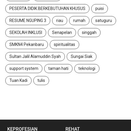
PESERTA DIDIK BERKEBUTUHAN KHUSUS
puisi
RESUME NGUPING 3
riau
rumah
satuguru
SEKOLAH INKLUSI
Senapelan
singgah
SMKN4 Pekanbaru
spiritualitas
Sultan Jalil Alamuddin Syah
Sungai Siak
support system
taman hati
teknologi
Tuan Kadi
tulis
KEPROFESIAN
REHAT