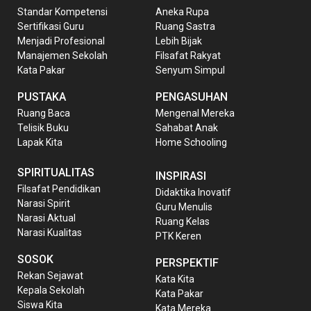
Standar Kompetensi
Aneka Rupa
Sertifikasi Guru
Ruang Sastra
Menjadi Profesional
Lebih Bijak
Manajemen Sekolah
Filsafat Rakyat
Kata Pakar
Senyum Simpul
PUSTAKA
PENGASUHAN
Ruang Baca
Mengenal Mereka
Telisik Buku
Sahabat Anak
Lapak Kita
Home Schooling
SPIRITUALITAS
INSPIRASI
Filsafat Pendidikan
Didaktika Inovatif
Narasi Spirit
Guru Menulis
Narasi Aktual
Ruang Kelas
Narasi Kualitas
PTK Keren
SOSOK
PERSPEKTIF
Rekan Sejawat
Kata Kita
Kepala Sekolah
Kata Pakar
Siswa Kita
Kata Mereka