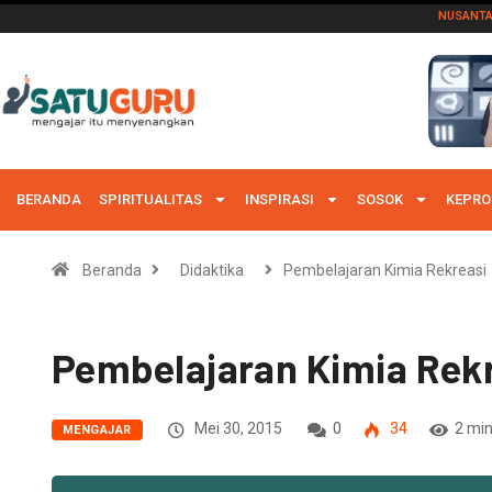
NUSANT
BERANDA
SPIRITUALITAS
INSPIRASI
SOSOK
KEPRO
Beranda
Didaktika
Pembelajaran Kimia Rekreasi
Pembelajaran Kimia Rek
Mei 30, 2015
0
34
2 min
MENGAJAR