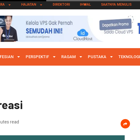
ARA
HAJATAN
DIREKTORI
IHWAL
SAATNYA MENULIS
FESIAN
PERSPEKTIF
RAGAM
PUSTAKA
TEKNOLOG
reasi
utes read