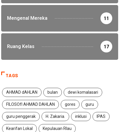
Mengenal Mereka
11
Ruang Kelas
17
TAGS
AHMAD dAHLAN
bulan
dewi komalasari
FILOSOfI AHMAD DAHLAN
gores
guru
guru penggerak
H. Zakaria.
inklusi
IPAS
Kearifan Lokal
Kepulauan RIau