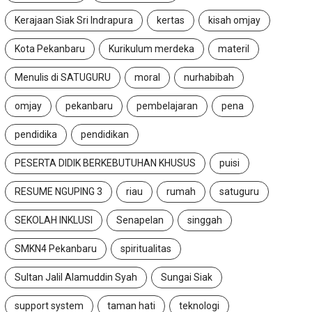
Kerajaan Siak Sri Indrapura
kertas
kisah omjay
Kota Pekanbaru
Kurikulum merdeka
materil
Menulis di SATUGURU
moral
nurhabibah
omjay
pekanbaru
pembelajaran
pena
pendidika
pendidikan
PESERTA DIDIK BERKEBUTUHAN KHUSUS
puisi
RESUME NGUPING 3
riau
rumah
satuguru
SEKOLAH INKLUSI
Senapelan
singgah
SMKN4 Pekanbaru
spiritualitas
Sultan Jalil Alamuddin Syah
Sungai Siak
support system
taman hati
teknologi